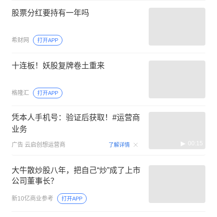
股票分红要持有一年吗
希财网
打开APP
十连板！妖股复牌卷土重来
格隆汇
打开APP
凭本人手机号：验证后获取！#运营商
业务
00:15
广告
云启创想运营商
了解详情
大牛散炒股八年，把自己“炒”成了上市
公司董事长？
新10亿商业参考
打开APP