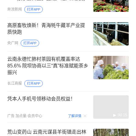
奔流新闻
打开APP
高原畜牧焕新！青海牦牛藏羊产业提
质快跑
央广网
打开APP
云南永德忙肺村茶园有机覆盖率达
85.6% 院坝协商以三“真”标准赋能茶乡
振兴
长江商报
打开APP
凭本人手机号领移动会员权益！
00:15
广告
加点量-会员中心
了解详情
荒山变药山 云南元谋县羊街镇走出林