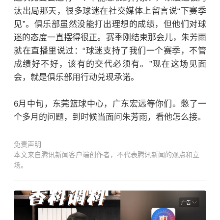
汰出局那天，很多球迷在社交媒体上留言说“下赛季
见”。俱乐部虽然没能打出理想的成绩，但他们对球
迷的态度一直摆得很正。赛季刚结束那会儿，朱芳雨
就在直播里说过：“球迷支持了我们一个赛季，不管
成绩好不好，该有的交代必须有。”现在这场见面
会，就是俱乐部用行动兑现承诺。
6月中旬，东莞篮球中心，广东宏远等你们。憋了一
个多月的问题，到时候当面问朱芳雨，看他怎么接。
免责声明
本文来自腾讯新闻客户端创作者，不代表腾讯新闻的观点和立
场。
广告