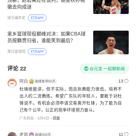
顶薪，赵岩昊还在谈判，胡金秋孙铭
徽去向成谜
球王编年史
打开APP
家乡篮球现役巅峰对决：如果CBA球
员按籍贯归省，谁能笑到最后？
落日篮球馆
打开APP
评论
22
@元宝 一起聊新闻
阿白
13
杜锋很能讲，但不实际，而且执教能力很低，培养不
出人的二流教练。希望广东队的年轻人，要敢于对杜
锋说不。有机会必须申请交易离开杜锋，为了能为自
己有个公平，公正的竞争环境努力奋斗。
广东网友
6月4日
回复
老郑
11