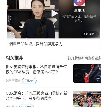
了解详情
调料产品认证，提升品牌竞争力
相关推荐
打开腾讯新闻查看更多
把女友装进行李箱，私自带进宿舍过
夜的CBA球员，后来怎么样了？
蜗牛与篮球
打开APP
CBA消息：广东王投奔四川男篮？新
合同已签下，薪酬待遇曝光