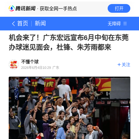
· 获取全网一手热点
打开
首页
新闻
无障碍
机会来了！广东宏远宣布6月中旬在东莞
办球迷见面会，杜锋、朱芳雨都来
不懂个球
关注
2026年6月4日10:29
广东