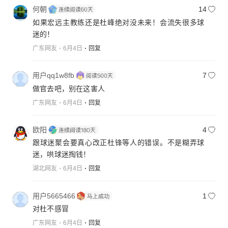
何朝
14
如果宏远主教练还是杜峰绝对没未来！会流失很多球
迷的！
广东网友
6月4日
回复
用户qq1w8fb
7
做官去吧，别在这害人
广东网友
6月4日
回复
欧阳
4
跟球迷聚会要真心改正杜锋等人的错误。不是糊弄球
迷，哄球迷掏钱！
湖北网友
6月4日
回复
用户5665466
1
对杜不感冒
广东网友
6月4日
回复