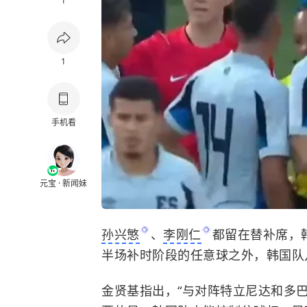
1
1
手机看
元宝 · 新闻妹
孙兴慜
、
李刚仁
都留在替补席，
半场补时阶段的任意球之外，韩国队
金贤基指出，“与对阵特立尼达和多