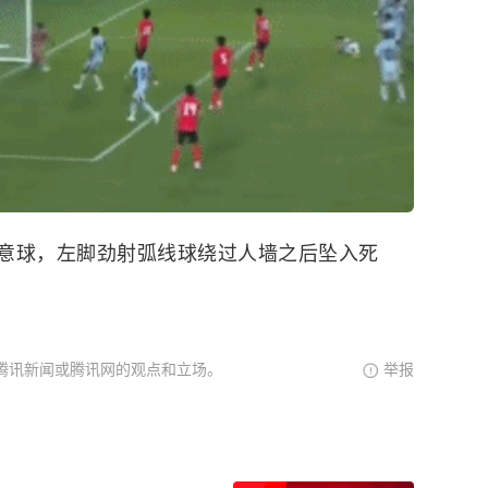
意球，左脚劲射弧线球绕过人墙之后坠入死
腾讯新闻或腾讯网的观点和立场。
举报