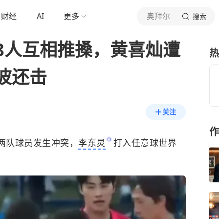
财经
AI
更多
奥拜尔
搜索
8人互相推搡，黄喜灿遭
热
波还击
关注
作
两队球员发生冲突，
李东炅
打入任意球世界