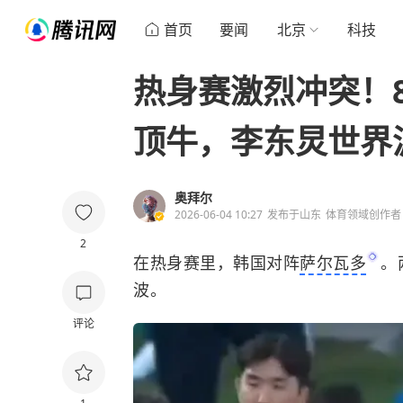
首页
要闻
北京
科技
热身赛激烈冲突！
顶牛，李东炅世界
奥拜尔
2026-06-04 10:27
发布于
山东
体育领域创作者
2
在热身赛里，韩国对阵
萨尔瓦多
。
波。
评论