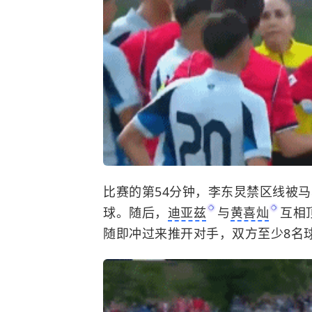
比赛的第54分钟，李东炅禁区线被
球。随后，
迪亚兹
与
黄喜灿
互相
随即冲过来推开对手，双方至少8名