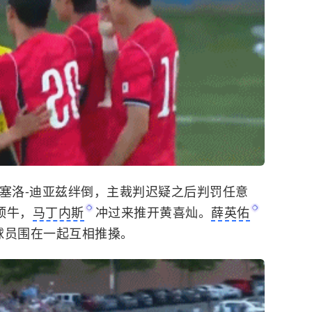
马塞洛-迪亚兹绊倒，主裁判迟疑之后判罚任意
顶牛，
马丁内斯
冲过来推开黄喜灿。
薛英佑
球员围在一起互相推搡。