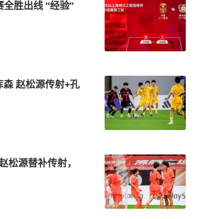
全胜出线 “经验”
库森 赵松源传射+孔
，赵松源替补传射，