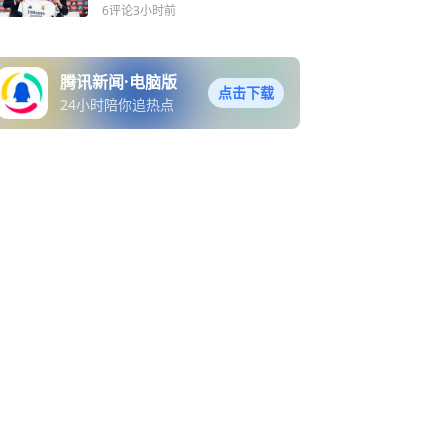
四人5.6亿
6评论
3小时前
腾讯新闻·电脑版
点击下载
24小时陪你追热点