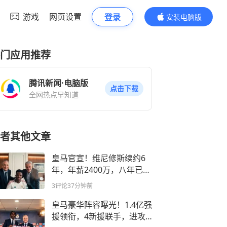
游戏
网页设置
登录
安装电脑版
内容更精彩
门应用推荐
腾讯新闻·电脑版
点击下载
全网热点早知道
者其他文章
皇马官宣！维尼修斯续约6
年，年薪2400万，八年已获
14冠
3评论
37分钟前
皇马豪华阵容曝光！1.4亿强
援领衔，4新援联手，进攻