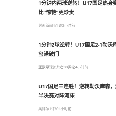
1分钟内两球逆转！U17国足热身赛
比“惊艳”更珍贵
封面新闻
4评论
3小时前
1分钟2球逆转！U17国足2-1勒沃
玺诺破门
亚欧足球追踪者
88评论
4小时前
U17国足三连胜！逆转勒沃库森
半决赛对阵河床
奥拜尔
1评论
4小时前