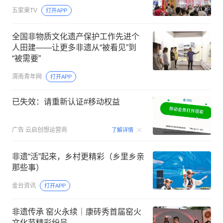
五家渠TV
打开APP
全国非物质文化遗产保护工作先进个
人田建——让更多非遗从“被看见”到
“被需要”
渭南青年网
打开APP
已失效：请重新认证#移动权益
00:15
广告
云启创想运营商
了解详情
非遗“活”起来，乡村更精彩（乡里乡亲
那些事）
金台资讯
打开APP
非遗传承 窑火永续｜康砖秀首届窑火
文化节精彩纷呈