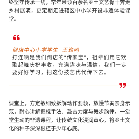
终坚守传承一线，常年带领百余名乡土文艺骨干奔走
乡村展演，更定期走进辖区中小学开设非遗体验课
堂。
倒店中心小学学生 王逸鸣
打连响是我们倒店的“传家宝”，祖辈们用它欢
歌起舞庆祝丰收，充满趣味与温情，我们一定
要好好学习，把这份技艺代代传下去。
课堂上，方定敏细致拆解动作要领，放慢节奏亲身示
范，耐心讲解握棍手法、敲击力度与舞步韵律。一堂
堂生动的非遗课程，让传统文化浸润童心，将乡土文
化的种子深深根植于少年心底。