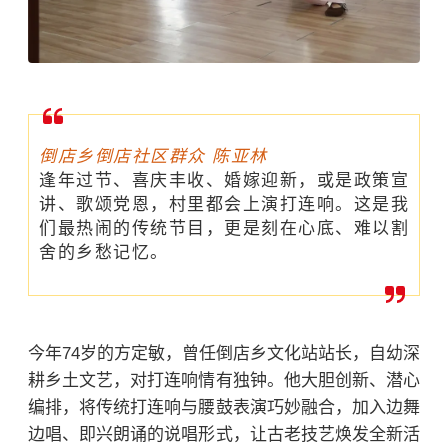
倒店乡倒店社区群众 陈亚林
逢年过节、喜庆丰收、婚嫁迎新，或是政策宣
讲、歌颂党恩，村里都会上演打连响。这是我
们最热闹的传统节目，更是刻在心底、难以割
舍的乡愁记忆。
今年74岁的方定敏，曾任倒店乡文化站站长，自幼深
耕乡土文艺，对打连响情有独钟。他大胆创新、潜心
编排，将传统打连响与腰鼓表演巧妙融合，加入边舞
边唱、即兴朗诵的说唱形式，让古老技艺焕发全新活