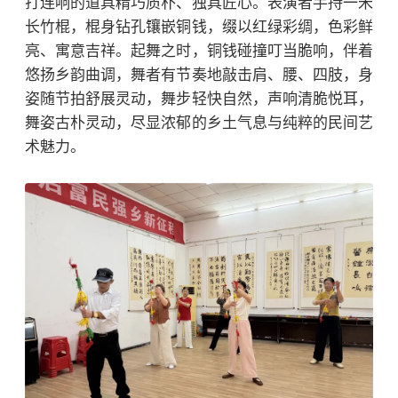
打连响的道具精巧质朴、独具匠心。表演者手持一米
长竹棍，棍身钻孔镶嵌铜钱，缀以红绿彩绸，色彩鲜
亮、寓意吉祥。起舞之时，铜钱碰撞叮当脆响，伴着
悠扬乡韵曲调，舞者有节奏地敲击肩、腰、四肢，身
姿随节拍舒展灵动，舞步轻快自然，声响清脆悦耳，
舞姿古朴灵动，尽显浓郁的乡土气息与纯粹的民间艺
术魅力。