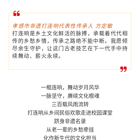
孝感市非遗打连响代表性传承人 方定敏
打连响是乡土文化鲜活的脉搏，承载着代代相
传的乡愁乡情，传承之路绝不能中断。我愿倾
尽余生守护，让这门古老技艺在下一代手中持
续舞动、薪火永续。
一棍连响，舞动岁月风华
一脉坚守，赓续文化根魂
三百载风雨流转
打连响从乡间民俗欢歌走进校园课堂
跻身非遗名录
从老一辈的乡愁牵挂
化作新生代的文化担当