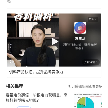
场。
广告
了解详情
调料产品认证，提升品牌竞争力
相关推荐
打开腾讯新闻查看更多
容量电价翻倍！华银电力获喘息，高
杠杆转型曙光初现？