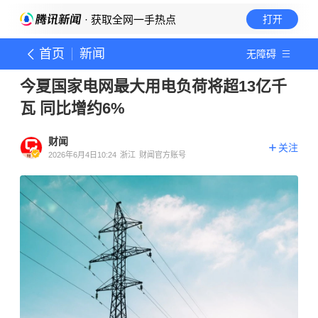
· 获取全网一手热点
打开
首页
新闻
无障碍
今夏国家电网最大用电负荷将超13亿千
瓦 同比增约6%
财闻
关注
2026年6月4日10:24
浙江
财闻官方账号