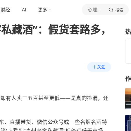
财经
AI
更多
心理能量
搜索
窖私藏酒”：假货套路多，
热
关注
作
却有人卖三五百甚至更低——是真的捡漏，还
、直播带货、微信公众号或一些名烟名酒特
等)上看到“贵州老窖私藏酒”标价远低于市场