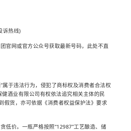
投诉热线)
团官网或官方公众号获取最新号码，此处不直
”属于违法行为，侵犯了商标权及消费者合法权
)保健酒业有限公司有权依法追究相关主体的民
到假货，亦可依据《消费者权益保护法》要求
低价。一瓶严格按照“12987”工艺酿造、储