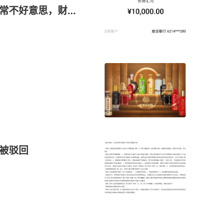
非常不好意思，财务
报警
标被驳回