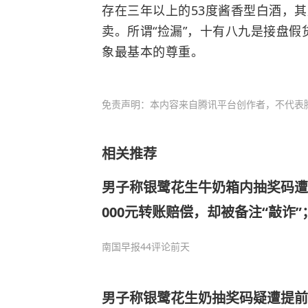
存在三年以上的53度酱香型白酒，其
卖。所谓“捡漏”，十有八九是接盘
象最基本的尊重。
免责声明：本内容来自腾讯平台创作者，不代表
相关推荐
男子称银鹭花生牛奶箱内抽奖码遭
000元转账赔偿，却被备注“敲诈
南国早报
44评论
前天
男子称银鹭花生奶抽奖码疑遭提前