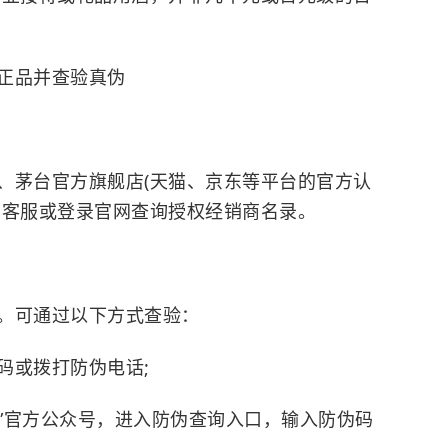
正品并查验真伪
茅台官方旗舰店(天猫、京东等平台的官方认
团客服或登录官网查询授权经销商名录。
可通过以下方式查验：
或拨打防伪电话;
”官方公众号，进入防伪查询入口，输入防伪码