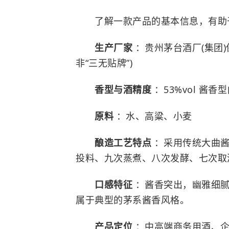
了解一款产品的基本信息，有助于
生产厂家
：贵州茅台酒厂(集团
非“三无贴牌”)
香型与酒精度
：53%vol 酱香
原料
：水、高粱、小麦
酿造工艺特点
：采用传统大曲酱香
投料、九次蒸煮、八次发酵、七次取
口感特征
：酱香突出，幽雅细腻
属于典型的茅系酱香风格。
产品定位
：中高端商务用酒、企