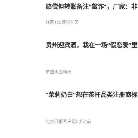
赔偿但转账备注“敲诈”，厂家：
操作失误，理论上不应备注；双方
红网
165评论
前天
贵州迎宾酒，栽在一场“假恋爱”里
市值水晶
昨天
“茉莉奶白”想在茶杯品类注册商
北京日报客户端
6小时前