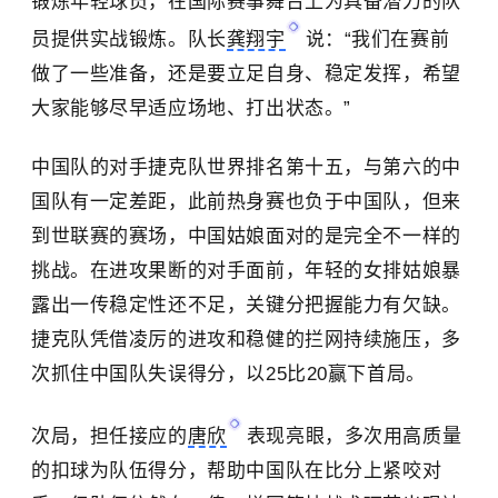
锻炼年轻球员，在国际赛事舞台上为具备潜力的队
员提供实战锻炼。队长
龚翔宇
说：“我们在赛前
做了一些准备，还是要立足自身、稳定发挥，希望
大家能够尽早适应场地、打出状态。”
中国队的对手捷克队世界排名第十五，与第六的中
国队有一定差距，此前热身赛也负于中国队，但来
到世联赛的赛场，中国姑娘面对的是完全不一样的
挑战。在进攻果断的对手面前，年轻的女排姑娘暴
露出一传稳定性还不足，关键分把握能力有欠缺。
捷克队凭借凌厉的进攻和稳健的拦网持续施压，多
次抓住中国队失误得分，以25比20赢下首局。
次局，担任接应的
唐欣
表现亮眼，多次用高质量
的扣球为队伍得分，帮助中国队在比分上紧咬对