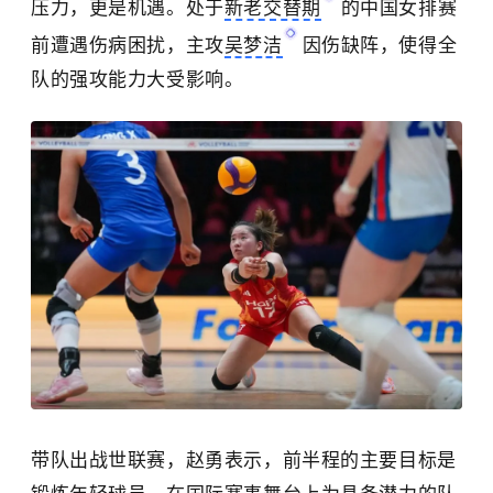
压力，更是机遇。处于
新老交替期
的中国女排赛
前遭遇伤病困扰，主攻
吴梦洁
因伤缺阵，使得全
队的强攻能力大受影响。
带队出战世联赛，赵勇表示，前半程的主要目标是