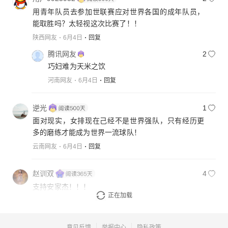
用青年队员去参加世联赛应对世界各国的成年队员，
能取胜吗？太轻视这次比赛了！！
陕西网友
6月4日
回复
腾讯网友
2
巧妇难为天米之饮
河南网友
6月4日
回复
逆光
1
面对现实，女排现在己经不是世界强队，只有经历更
多的磨练才能成为世界一流球队！
云南网友
6月4日
回复
赵训双
4
支持安家杰！！！
正在加载
湖南网友
6月4日
回复
意见反馈
举报中心
隐私政策