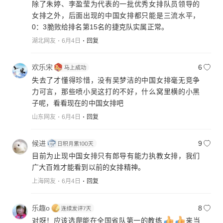
除了朱婷、李盈莹为代表的一批优秀女排队员领导的
女排之外，后面出现的中国女排都只能是三流水平，
0：3脆败给排名第15名的捷克队实属正常。
湖北网友
6月4日
回复
欢乐宋
6
失去了才懂得珍惜，没有吴梦洁的中国女排毫无竞争
力可言，那些喷小吴这打的不好，什么窝里横的小黑
子呢，看看现在的中国女排吧
山东网友
6月4日
回复
候进
9
目前为止现中国女排只有郎导有能力执教女排，我们
广大百姓才能看到以前的女排精神。
上海网友
6月4日
回复
乐趣o
8
对呀！应该选爬能在全国省队第一的教练
来当