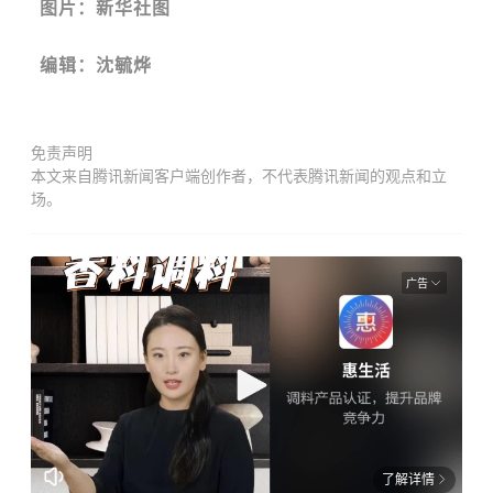
图片：新华社图
编辑：沈毓烨
免责声明
本文来自腾讯新闻客户端创作者，不代表腾讯新闻的观点和立
场。
广告
了解详情