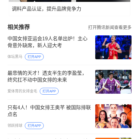
调料产品认证，提升品牌竞争力
相关推荐
打开腾讯新闻查看更多
中国女排亚运会19人名单出炉！主心
骨意外缺席，新人迎大考
体坛黑马
打开APP
最悲情的天才！透支半生的李盈莹，
终究扛不动中国女排的未来
爱体育的女排金毛
打开APP
只有4人！中国女排王奥芊 被国际排联
点名
领跃排球
打开APP