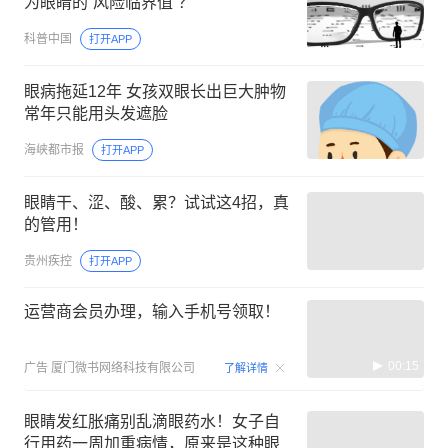
为眼睛的“风险临界值”？
科普中国
打开APP
眼病拖延12年 女孩双眼长出巨大肿物
常年只能用头发遮脸
海峡都市报
打开APP
眼睛干、涩、酸、累？试试这4招，真
的管用！
贵州疾控
打开APP
运营商会员办理，输入手机号领取！
00:15
广告
厦门微书网络科技有限公司
了解详情
眼睛发红胀痛别乱滴眼药水！女子自
行用药一周加重病情，原来是这种眼