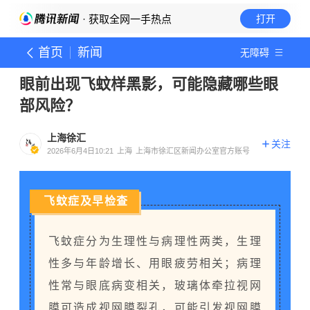
· 获取全网一手热点
打开
首页
新闻
无障碍
眼前出现飞蚊样黑影，可能隐藏哪些眼
部风险？
上海徐汇
关注
2026年6月4日10:21
上海
上海市徐汇区新闻办公室官方账号
飞蚊症及早检查
飞蚊症分为生理性与病理性两类，生理
性多与年龄增长、用眼疲劳相关；病理
性常与眼底病变相关，玻璃体牵拉视网
膜可造成视网膜裂孔，可能引发
视网膜