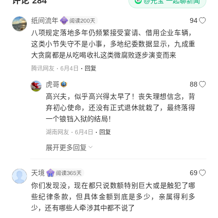
评论
284
@元宝 一起聊新闻
纸间流年
94
八项规定落地多年仍频繁接受宴请、借用企业车辆，
这类小节失守不是小事，多地纪委数据显示，九成重
腾讯网友
6月4日
回复
虎哥
88
高兴夫，似乎高兴得太早了！丧失理想信念，背
弃初心使命，还没有正式退休就栽了，最终落得
一个锒铛入狱的结局！
湖南网友
6月4日
回复
展开更多回复
天境
69
你们发现没，现在都只说数额特别巨大或是触犯了哪
些纪律条款，但具体金额到底是多少，亲属得利多
少，还有哪些人牵涉其中都不说了