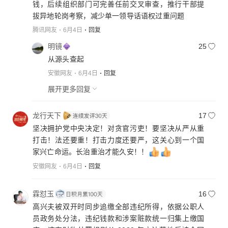
钱，后续组织部门可完善任前交叉审查，推行干部提
拔异地轮岗考察，减少单一领导话语权过重问题
腾讯网友
6月4日
回复
明镜
25
从源头查起
安徽网友
6月4日
回复
展开更多回复
龙行天下
17
坚决拥护党中央决定！对贪官污吏！要坚决从严从重
打击！法还要重！打击力度还要严，这关心到一个国
家兴亡命运。长治重治才能久安！！
安徽网友
6月4日
回复
霖怼玉
16
高兴夫被双开时同步追缴全部违纪所得，依据公职人
员政务处分法，违纪钱款和涉案赃款统一归集上缴国