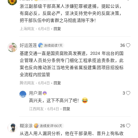
浙江副部级干部高某人涉嫌犯罪被逮捕，提起公诉，
有腐必反，反腐必严，坚决支持党中央的反腐决策，
把干部队伍中的害群之马彻底清除干净！
上海网友
6月4日
回复
好运莲莲
36
基建交通一直是国资腐败高发赛道，2024 年出台的国
企管理人员处分条例专门细化工程承揽追责条款，此
案也反向推动浙江当地完善省属投建集团项目招投标
全流程内控监管
腾讯网友
6月4日
回复
用户潮
3
高兴夫，这下不高兴了吧！
江西网友
6月4日
回复
糊涂涂
26
从选人用人漏洞分析，他在干部录用、晋升上徇私收