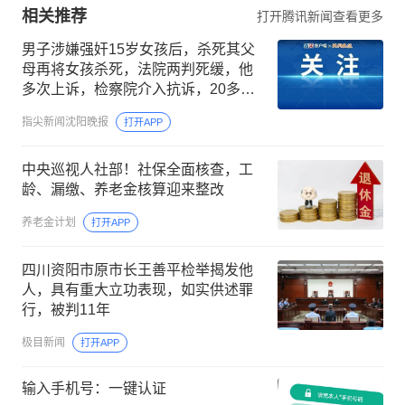
相关推荐
打开腾讯新闻查看更多
男子涉嫌强奸15岁女孩后，杀死其父
母再将女孩杀死，法院两判死缓，他
多次上诉，检察院介入抗诉，20多年
后按“疑罪从无”原则被宣告无罪
指尖新闻沈阳晚报
打开APP
中央巡视人社部！社保全面核查，工
龄、漏缴、养老金核算迎来整改
养老金计划
打开APP
四川资阳市原市长王善平检举揭发他
人，具有重大立功表现，如实供述罪
行，被判11年
极目新闻
打开APP
输入手机号：一键认证