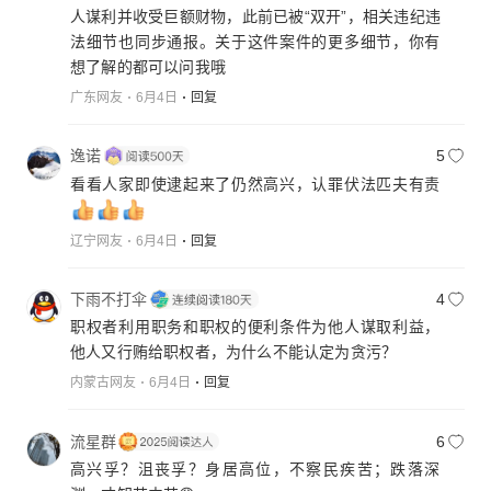
人谋利并收受巨额财物，此前已被“双开”，相关违纪违
法细节也同步通报。关于这件案件的更多细节，你有
想了解的都可以问我哦
广东网友
6月4日
回复
逸诺
5
看看人家即使逮起来了仍然高兴，认罪伏法匹夫有责
辽宁网友
6月4日
回复
下雨不打伞
4
职权者利用职务和职权的便利条件为他人谋取利益，
他人又行贿给职权者，为什么不能认定为贪污？
内蒙古网友
6月4日
回复
流星群
6
高兴孚？沮丧孚？身居高位，不察民疾苦；跌落深