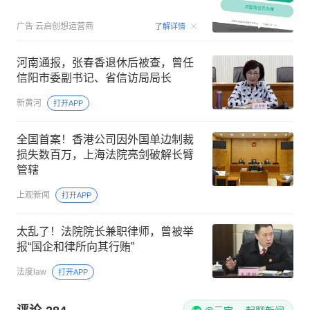
00:15
广告
云启创想运营商
了解详情
河南通报，张春香退休后被查，曾任
信阳市委副书记、省信访局局长
新黄河
打开APP
全国首案！香港公司因外国单边制裁
损失数百万，上海法院亮剑破解长臂
管辖
上观新闻
打开APP
太乱了！法院院长兼职律师，曾被举
报“国企和律所向其行贿”
法度law
打开APP