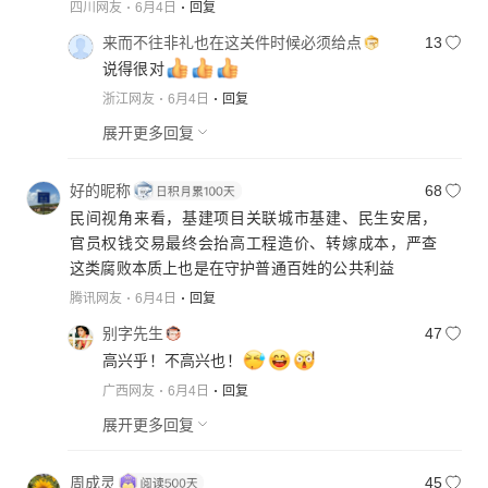
四川网友
6月4日
回复
来而不往非礼也在这关件时候必须给点
13
说得很对
浙江网友
6月4日
回复
展开更多回复
好的昵称
68
民间视角来看，基建项目关联城市基建、民生安居，
官员权钱交易最终会抬高工程造价、转嫁成本，严查
这类腐败本质上也是在守护普通百姓的公共利益
腾讯网友
6月4日
回复
别字先生
47
高兴乎！不高兴也！
广西网友
6月4日
回复
展开更多回复
周成灵
45