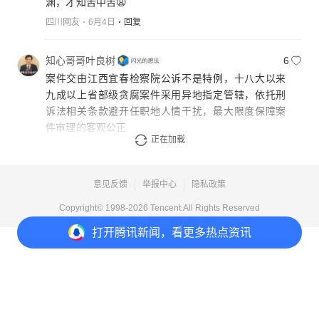
渊，才知苦中苦😩
四川网友
6月4日
回复
知心哥哥叶良树
6
案件交由江西宜春检察院公诉不是特例，十八大以来
九成以上省部级贪腐案件采用异地指定管辖，依托刑
诉法相关条款避开任职地人情干扰，最大限度保障案
件审理的客观公正
正在加载
腾讯网友
6月4日
回复
意见反馈
举报中心
隐私政策
Copyright© 1998-
2026
Tencent.All Rights Reserved
打开
腾讯新闻，看更多热点资讯
打开
APP参与讨论
284
770
172
408