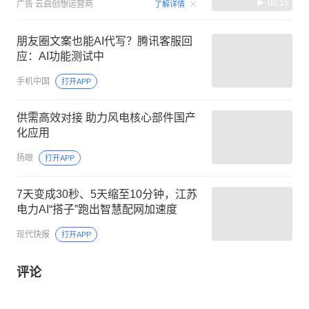
00:15
广告
云启创想运营商
了解详情
朋友圈文案也能AI代写？腾讯客服回
应：AI功能测试中
手机中国
打开APP
供需高效对接 助力风电核心部件国产
化应用
扬眼
打开APP
7天变成30秒、5天缩至10分钟，江苏
电力AI“搭子”跑出智慧配网加速度
现代快报
打开APP
评论