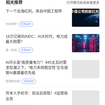
相关推荐
打开腾讯新闻查看更多
下一个出海红利，来自中国工程师
刘润商学
打开APP
16万亿砸向AIDC：AI大时代，电力成
最大刚需？
第一财经
打开APP
AI尽头是“高质量电力”！945太瓦时需
求狂潮之下，“电力系统稳定性”正在接
管AI基建最优先级
智通财经网
打开APP
凭本人手机号：验证后获取！#运营商
业务