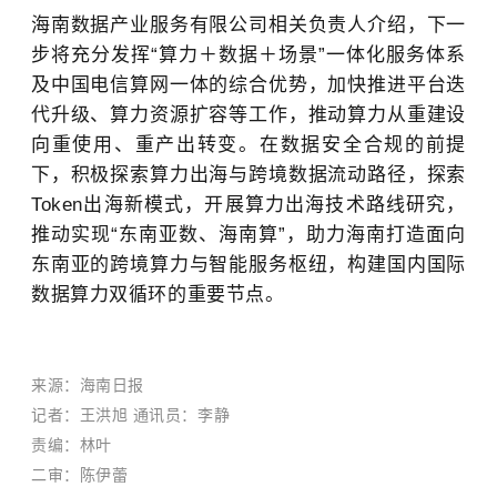
海南数据产业服务有限公司相关负责人介绍，下一
步将充分发挥“算力＋数据＋场景”一体化服务体系
及中国电信算网一体的综合优势，加快推进平台迭
代升级、算力资源扩容等工作，推动算力从重建设
向重使用、重产出转变。在数据安全合规的前提
下，积极探索算力出海与跨境数据流动路径，探索
Token出海新模式，开展算力出海技术路线研究，
推动实现“东南亚数、海南算”，助力海南打造面向
东南亚的跨境算力与智能服务枢纽，构建国内国际
数据算力双循环的重要节点。
来源：海南日报
记者：王洪旭 通讯员：李静
责编：林叶
二审：陈伊蕾