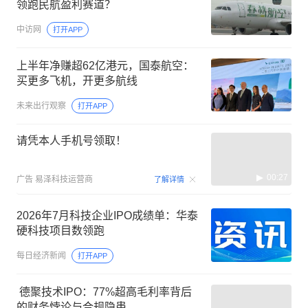
领跑民航盈利赛道？
中访网
打开APP
上半年净赚超62亿港元，国泰航空：
买更多飞机，开更多航线
未来出行观察
打开APP
请凭本人手机号领取！
00:27
广告
易泽科技运营商
了解详情
2026年7月科技企业IPO成绩单：华泰
硬科技项目数领跑
每日经济新闻
打开APP
​ 德聚技术IPO：77%超高毛利率背后
的财务悖论与合规隐患