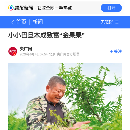
· 获取全网一手热点
打开
首页
新闻
无障碍
小小巴旦木成致富“金果果”
央广网
关注
2026年6月4日07:54
北京
央广网官方账号