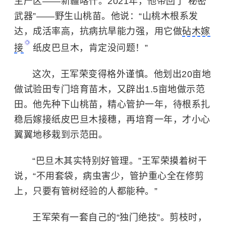
主产区——新疆喀什。2021年，他带回了“秘密
武器”——野生山桃苗。他说：“山桃木根系发
达，成活率高，抗病抗旱能力强，用它做
砧木嫁
接
纸皮巴旦木，肯定没问题！”
这次，王军荣变得格外谨慎。他划出20亩地
做试验田专门培育苗木，又辟出1.5亩地做示范
田。他先种下山桃苗，精心管护一年，待根系扎
稳后嫁接纸皮巴旦木接穗，再培育一年，才小心
翼翼地移栽到示范田。
“巴旦木其实特别好管理。”王军荣摸着树干
说，“不用套袋，病虫害少，管护重心全在修剪
上，只要有管树经验的人都能种。”
王军荣有一套自己的“独门绝技”。剪枝时，