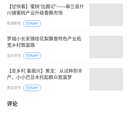
【甘快看】蜜桃“出圈记”——皋兰县什
川镇蜜桃产业升级香飘市场
观澜新闻
打开APP
罗城小长安镇桂花梨飘香特色产业拓
宽乡村致富路
金台资讯
打开APP
【走乡村 看振兴】黄龙：从试种到丰
产，小小巴旦木托起群众致富梦
黄龙宣传
打开APP
评论