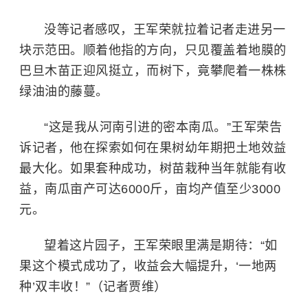
没等记者感叹，王军荣就拉着记者走进另一
块示范田。顺着他指的方向，只见覆盖着地膜的
巴旦木苗正迎风挺立，而树下，竟攀爬着一株株
绿油油的藤蔓。
“这是我从河南引进的密本南瓜。”王军荣告
诉记者，他在探索如何在果树幼年期把土地效益
最大化。如果套种成功，树苗栽种当年就能有收
益，南瓜亩产可达6000斤，亩均产值至少3000
元。
望着这片园子，王军荣眼里满是期待：“如
果这个模式成功了，收益会大幅提升，‘一地两
种’双丰收！”（记者贾维）