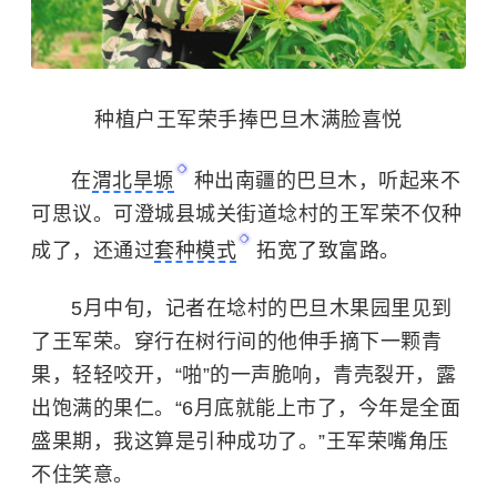
种植户王军荣手捧巴旦木满脸喜悦
在
渭北旱塬
种出南疆的巴旦木，听起来不
可思议。可澄城县城关街道埝村的王军荣不仅种
成了，还通过
套种模式
拓宽了致富路。
5月中旬，记者在埝村的巴旦木果园里见到
了王军荣。穿行在树行间的他伸手摘下一颗青
果，轻轻咬开，“啪”的一声脆响，青壳裂开，露
出饱满的果仁。“6月底就能上市了，今年是全面
盛果期，我这算是引种成功了。”王军荣嘴角压
不住笑意。