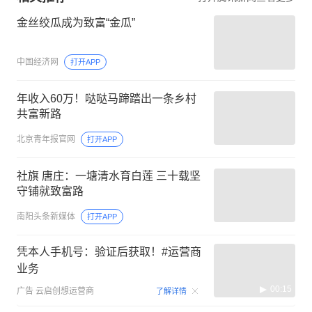
金丝绞瓜成为致富“金瓜”
中国经济网
打开APP
年收入60万！哒哒马蹄踏出一条乡村
共富新路
北京青年报官网
打开APP
社旗 唐庄：一塘清水育白莲 三十载坚
守铺就致富路
南阳头条新媒体
打开APP
凭本人手机号：验证后获取！#运营商
业务
00:15
广告
云启创想运营商
了解详情