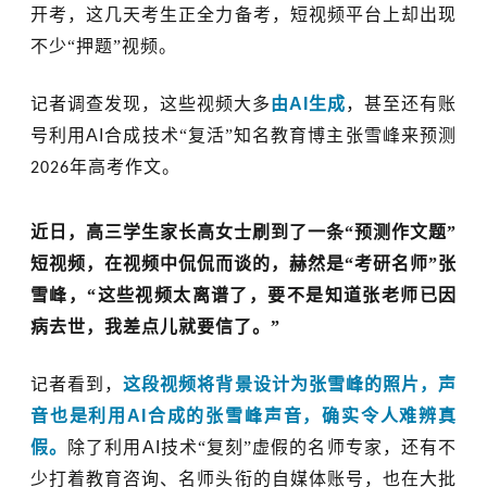
开考，这几天考生正全力备考，短视频平台上却出现
不少“押题”视频。
记者调查发现，这些视频大多
由
AI
生成
，甚至还有账
号利用
AI
合成技术
“复活”知名教育博主
张雪峰
来预测
年高考作文。
2026
近日，高三学生家长高女士刷到了一条“预测作文题”
短视频，在视频中侃侃而谈的，赫然是“考研名师”张
雪峰，“这些视频太离谱了，要不是知道张老师已因
病去世，我差点儿就要信了。”
记者看到，
这段视频将背景设计为张雪峰的照片，声
音也是利用
AI
合成的张雪峰声音，确实令人难辨真
假。
除了
利用
AI
技术
“
复刻
”虚假的
名师专家，
还有不
少
打着教育咨询、名师头衔的自媒体账号，也在大批