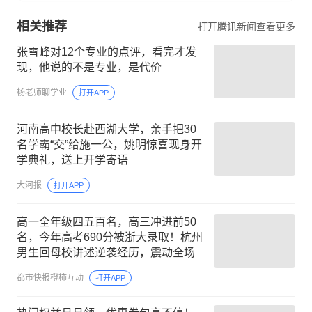
相关推荐
打开腾讯新闻查看更多
张雪峰对12个专业的点评，看完才发
现，他说的不是专业，是代价
杨老师聊学业
打开APP
河南高中校长赴西湖大学，亲手把30
名学霸“交”给施一公，姚明惊喜现身开
学典礼，送上开学寄语
大河报
打开APP
高一全年级四五百名，高三冲进前50
名，今年高考690分被浙大录取！杭州
男生回母校讲述逆袭经历，震动全场
都市快报橙柿互动
打开APP