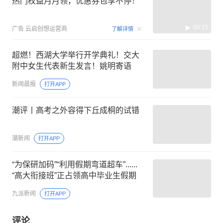
热门权益月月领，优惠券包享不停！
00:15
广告
云启创想运营商
了解详情
超燃！西湖大学举行开学典礼！交大
附中女生代表新生发言！姚明寄语
新闻晨报
打开APP
潮评丨高考之外容得下丘成桐的试错
潮新闻
打开APP
“为保研加码”“利用假期弯道超车”......
“高大衔接班”正占领高中毕业生假期
九派新闻
打开APP
评论