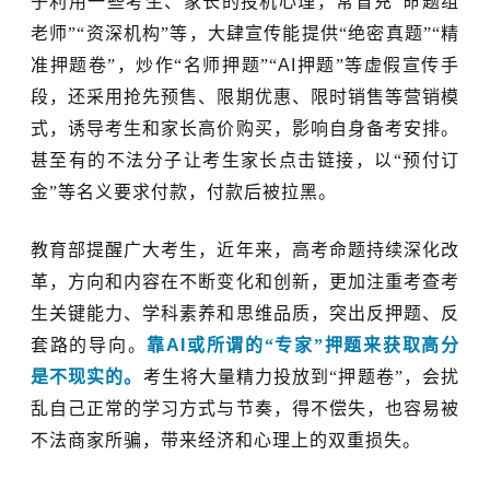
子利用一些考生、家长的投机心理，常冒充
“
命题组
老师
”“
资深机构
”等
，大肆宣传能提供
“
绝密真题
”“
精
准押题卷
”
，炒作
“
名师押题
”“
AI
押题
”
等虚假宣传手
段，还采用抢先预售、限期优惠、限时销售等营销模
式，诱导考生和家长高价购买，影响自身备考安排。
甚至有的不法分子让考生家长点击链接，以
“
预付订
金
”
等名义要求付款，付款后被拉黑。
教育部提醒广大考生，近年来，高考命题持续深化改
革，方向和内容在不断变化和创新，更加注重考查考
生关键能力、学科素养和思维品质，突出反押题、反
套路的导向。
靠
AI
或所谓的
“
专家
”
押题来获取高分
是不现实的。
考生将大量精力投放到
“
押题卷
”
，会扰
乱自己正常的学习方式与节奏，得不偿失，也容易被
不法商家所骗，带来经济和心理上的双重损失。