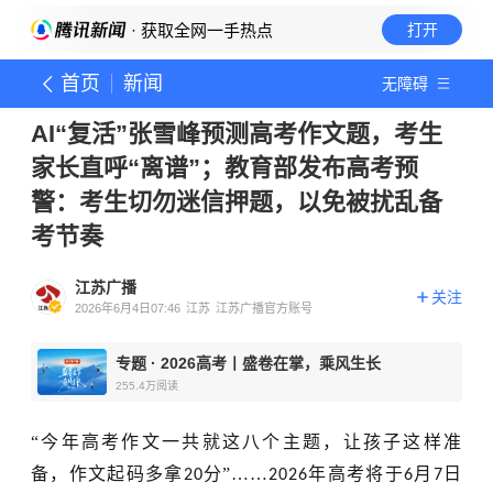
· 获取全网一手热点
打开
首页
新闻
无障碍
AI“复活”张雪峰预测高考作文题，考生
家长直呼“离谱”；教育部发布高考预
警：考生切勿迷信押题，以免被扰乱备
考节奏
江苏广播
关注
2026年6月4日07:46
江苏
江苏广播官方账号
专题
·
2026高考丨盛卷在掌，乘风生长
255.4万
阅读
“今年高考作文一共就这八个主题，让孩子这样准
备，作文起码多拿
分”……
年高考将于
月
日
20
2026
6
7