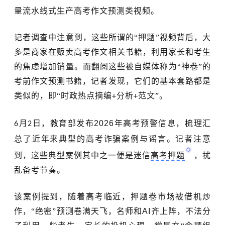
量流水线式生产高考作文预测类视频。
记者
调查中
注意到，这些所谓的
“押题”视频背后，大
多是商家在贩卖高考作文相关书籍，利用家长和考生
的焦虑增加销量。而翻阅这些被自媒体称为“神卷”的
考前作文预测书籍，记者发现，它们的基本套路都是
类似的，即“时政热点摘编
分析
范文”。
+
+
月
日，教育部发布
2026
年高考预警信息，梳理汇
6
2
总了近年来典型的高考诈骗案例与谣言
。记者注意
到，这些
典型案例
其中之一便是迷信
高考押题
，扰
乱备考节奏。
该案例提到，随着高考临近，押题卷市场被借机炒
作，
“
绝密
”
预测卷满天飞，名师和
AI
齐上阵，不法分