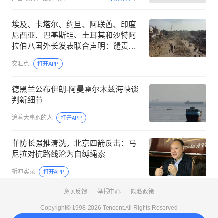
埃及、卡塔尔、约旦、阿联酋、印度
尼西亚、巴基斯坦、土耳其和沙特阿
拉伯八国外长发表联合声明：谴责以
色列在加沙地带持续的侵犯行为
交汇点
打开APP
德黑兰公布伊朗-阿曼霍尔木兹海峡谈
判新细节
追着大事跑的人
打开APP
菲防长强推清洗，北京四箭反击：马
尼拉对抗路线沦为自缚绳索
折冲实录
打开APP
意见反馈
举报中心
隐私政策
Copyright© 1998-
2026
Tencent.All Rights Reserved