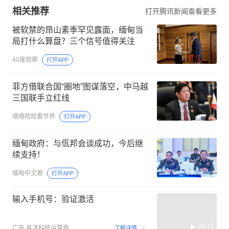
相关推荐
打开腾讯新闻查看更多
被软禁的昂山素季罕见露面，缅甸当
局打什么算盘？三个信号值得关注
40度观察
打开APP
菲方借联合国“圈地”图谋落空，中马越
三国联手立红线
嘻嘻哈哈看世界
打开APP
缅甸政府：与佤邦会谈成功，今后继
续支持！
缅甸中文君
打开APP
输入手机号：验证激活
00:15
广告
易泽科技运营商
了解详情