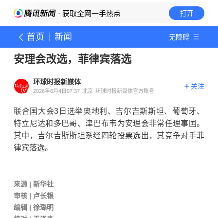
· 获取全网一手热点
打开
首页
新闻
无障碍
安理会改选，菲律宾落选
环球时报新媒体
关注
2026年6月4日07:37
北京
环球时报新媒体官方账号
联合国大会3日选举奥地利、吉尔吉斯斯坦、葡萄牙、
特立尼达和多巴哥、津巴布韦为安理会非常任理事国。
其中，
吉尔吉斯斯坦
系经四轮投票选出，其竞争对手菲
律宾落选。
来源 | 新华社
审核 | 卢长银
编辑 | 徐璐明