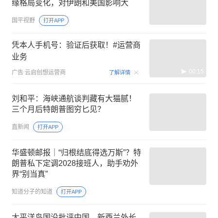
缘格局变化，对伊朗和美国影响大
国平视野
打开APP
凭本人手机号：验证后获取！#运营商
业务
00:15
广告
云启创想运营商
了解详情
刘和平：海峡通航谈判藏有大猫腻！
三个月后特朗普图穷匕见？
直新闻
打开APP
华盛顿邮报｜“归根结底得选万斯”？特
朗普私下定调2028接班人，助手劝外
界“别当真”
知道分子的知道
打开APP
太平洋岛国没批评中国，新西兰外长