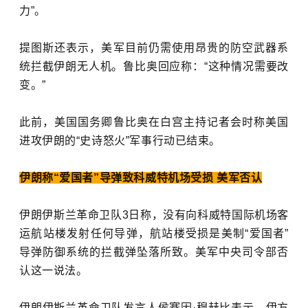
力”。
提图斯还表示，美军目前仍需使用昂贵的防空武器系
统拦截伊朗无人机。鲁比奥回应称：“这种情况需要改
变。”
此前，美国国务卿鲁比奥在白宫主持记者会时称美国
进攻伊朗的“史诗怒火”军事行动已结束。
伊朗称“爱国者”导弹致科威特机场受损 美军否认
伊朗伊斯兰革命卫队
3日称，没有向科威特国际机场客
运航站楼发射任何导弹，航站楼受损是美制“爱国者”
导弹防御系统的拦截弹坠落所致。美军中央司令部否
认这一说法。
伊朗伊斯兰革命卫队发言人侯赛因·穆赫比表示，伊方