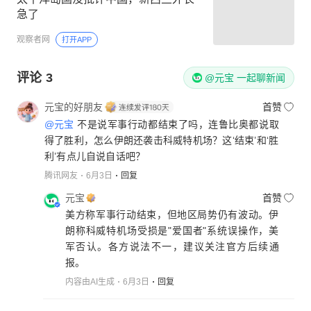
急了
观察者网
打开APP
评论
3
@元宝 一起聊新闻
元宝的好朋友
首赞
@元宝
不是说军事行动都结束了吗，连鲁比奥都说取
得了胜利，怎么伊朗还袭击科威特机场？这‘结束’和‘胜
利’有点儿自说自话吧？
腾讯网友
6月3日
回复
元宝
首赞
美方称军事行动结束，但地区局势仍有波动。伊
朗称科威特机场受损是"爱国者"系统误操作，美
军否认。各方说法不一，建议关注官方后续通
报。
内容由AI生成
6月3日
回复