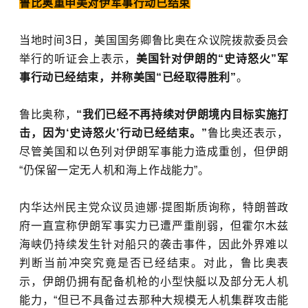
鲁比奥重申美对伊军事行动已结束
当地时间3日，美国国务卿鲁比奥在众议院拨款委员会
举行的听证会上表示，
美国针对伊朗的“史诗怒火”军
事行动已经结束，并称美国“已经取得胜利”
。
鲁比奥称，
“我们已经不再持续对伊朗境内目标实施打
击，因为‘史诗怒火’行动已经结束。”
鲁比奥还表示，
尽管美国和以色列对伊朗军事能力造成重创，但伊朗
“仍保留一定无人机和海上作战能力”。
内华达州民主党众议员迪娜·提图斯质询称，特朗普政
府一直宣称伊朗军事实力已遭严重削弱，但霍尔木兹
海峡仍持续发生针对船只的袭击事件，因此外界难以
判断当前冲突究竟是否已经结束。对此，鲁比奥表
示，伊朗仍拥有配备机枪的小型快艇以及部分无人机
能力，“但已不具备过去那种大规模无人机集群攻击能