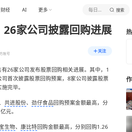
财经
AI
更多
每日经济新闻
搜索
：26家公司披露回购进展
热
关注
方账号
四共有26家公司发布股票回购相关进展。其中，1
公司首次披露
股票回购
预案，8家公司披露股票
作
实施完毕。
、
共进股份
、
劲仔食品
回购预案金额最高，分
0亿元。
宝生物
、
康比特
回购金额最高，分别回购1.26