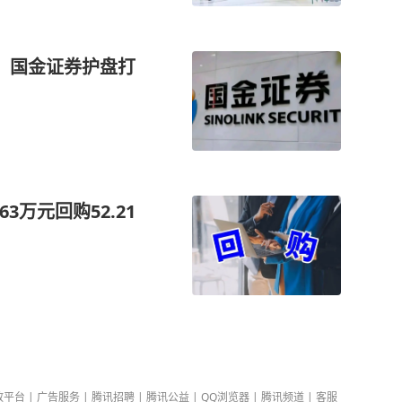
，国金证券护盘打
3万元回购52.21
放平台
|
广告服务
|
腾讯招聘
|
腾讯公益
|
QQ浏览器
|
腾讯频道
|
客服