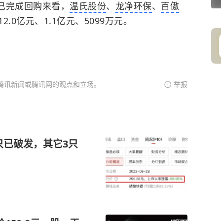
元。已完成回购来看，
温氏股份
、
龙净环保
、
百傲
.0亿元、1.1亿元、5099万元。
腾讯新闻或腾讯网的观点和立场。
举报
只已破发，其它3只