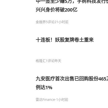
中一签至少赚5万，宇树科技发行价
兴兴身价将破200亿
金融界
5评论
21小时前
十连板！妖股复牌卷土重来
格隆汇
1评论
昨天
九安医疗首次出售已回购股份46
例达1%
雷达Finance
-1小时前