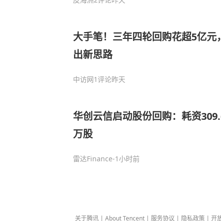
大手笔！三年四轮回购花超5亿元
出新思路
中访网
1评论
昨天
华创云信启动股份回购：耗资309.6
万股
雷达Finance
-1小时前
关于腾讯
|
About Tencent
|
服务协议
|
隐私政策
|
开