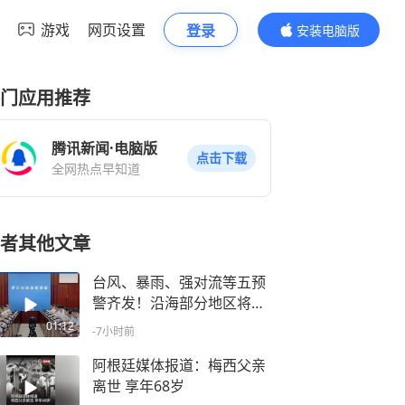
游戏
网页设置
登录
安装电脑版
内容更精彩
门应用推荐
腾讯新闻·电脑版
点击下载
全网热点早知道
者其他文章
台风、暴雨、强对流等五预
警齐发！沿海部分地区将有
特大暴雨，浙江省委书记王
01:12
-7小时前
浩：全省各级党员干部，以
最快速度到最危险点、到最
阿根廷媒体报道：梅西父亲
关键处
离世 享年68岁