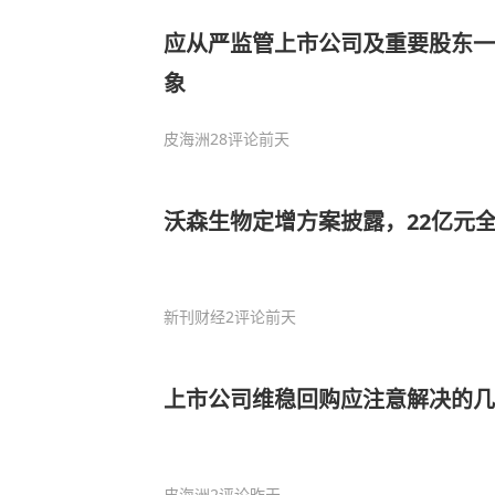
应从严监管上市公司及重要股东一
象
皮海洲
28评论
前天
沃森生物定增方案披露，22亿元
新刊财经
2评论
前天
上市公司维稳回购应注意解决的几
皮海洲
2评论
昨天