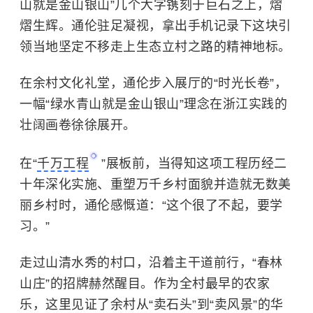
山就是金山银山”几个大字镌刻于巨石之上，熠
熠生辉。通伦驻足凝视，拿出手机记录下这块引
领当地坚定不移走上生态立村之路的精神地标。
在余村文化礼堂，通伦步入展厅的“时光长卷”，
一幅“绿水青山就是金山银山”理念在浙江实践的
壮阔画卷徐徐展开。
在“
千万工程
”展板前，当得知这项工程历经二
十年深化实施、重塑万千乡村面貌并造就无数美
丽乡村时，通伦感慨道：“这个很了不起，要学
习。”
走过山清水秀的村口，沿着主干道前行，“春林
山庄”的招牌赫然醒目。作为全村最早的农家
乐，这里见证了余村从“卖石头”到“卖风景”的华