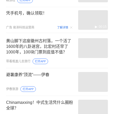
峰游经
打开APP
凭手机号，确认领取！
00:15
广告
易泽科技运营商
了解详情
黄山脚下这座徽州古村落，一个活了
1600年的八卦迷宫，比宏村还早了
1000年，100块门票到底值不值？
带着瓶盖儿去旅行
打开APP
避暑康养“顶流”——伊春
伊春旅游
打开APP
Chinamaxxing！中式生活凭什么圈粉
全球？