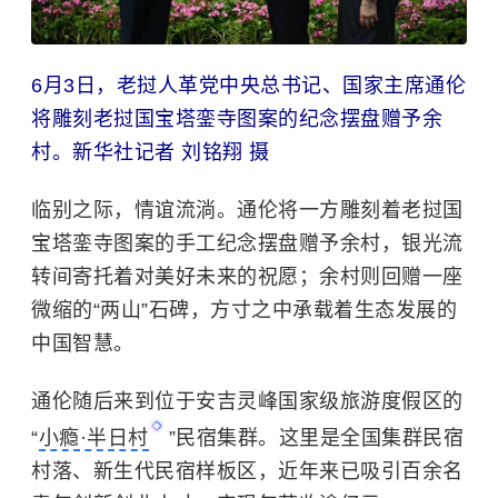
6月3日，
老挝
人革党中央总书记、国家主席通伦
将雕刻老挝国宝塔銮寺图案的纪念摆盘赠予余
村。新华社记者 刘铭翔 摄
临别之际，情谊流淌。通伦将一方雕刻着老挝国
宝塔銮寺图案的手工纪念摆盘赠予余村，银光流
转间寄托着对美好未来的祝愿；余村则回赠一座
微缩的“两山”石碑，方寸之中承载着生态发展的
中国智慧。
通伦随后来到位于安吉灵峰国家级旅游度假区的
“
小瘾·半日村
”民宿集群。这里是全国集群民宿
村落、新生代民宿样板区，近年来已吸引百余名