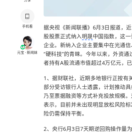
分享
据央视《新闻联播》6月3日报道，近
手机看
股股票正式纳入
明晟
中国指数，这一
企业。新纳入企业主要集中在光通信
元宝 · 新闻妹
“硬科技”的青睐。‌‌今年以来，外
者持有A股流通市值超过4万亿元，
1、据财联社，近期多地银行正按有
部分受访银行人士透露，计划推动具
乃至票据融资等方式补充投放规模。
表示，目前并未出现明显放松风险标
险仍需保持平衡。
2、央行6月3日7天期逆回购操作量