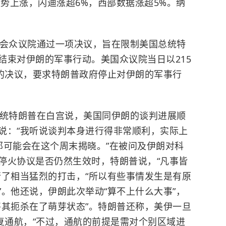
逆势上涨，闪迪涨超6%，西部数据涨超5%。纳
国会众议院通过一项决议，旨在限制美国总统特
结束对伊朗的军事行动。美国众议院当日以215
导的决议，要求特朗普政府停止对伊朗的军事行
总统特朗普在白宫说，美国同伊朗的谈判进展顺
说：“我听说谈判本身进行得非常顺利，实际上
那可能会在这个周末揭晓。”在被问及伊朗对科
停火协议是否仍然生效时，特朗普说，“凡事皆
行了相当猛烈的打击，“所以有些事情发生是有原
。他还说，伊朗此次举动“算不上什么大事”，
将其扼杀在了萌芽状态”。特朗普还称，美伊一旦
复通航，“不过，通航的前提是需对个别区域进