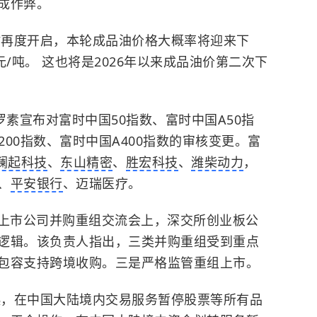
成作弊。
时再度开启，本轮成品油价格大概率将迎来下
/吨。 这也将是2026年以来成品油价第二次下
罗素宣布对富时中国50指数、富时中国A50指
200指数、富时中国A400指数的审核变更。富
澜起科技
、
东山精密
、
胜宏科技
、
潍柴动力
，
、
平安银行
、迈瑞医疗。
6年上市公司并购重组交流会上，深交所创业板公
逻辑。该负责人指出，三类并购重组受到重点
包容支持跨境收购。三是严格监管重组上市。
日起，在中国大陆境内交易服务暂停股票等所有品