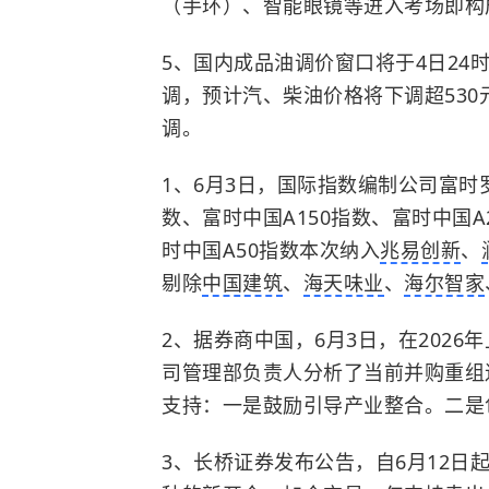
（手环）、智能眼镜等进入考场即构
5、国内成品油调价窗口将于4日24
调，预计汽、柴油价格将下调超530元
调。
1、6月3日，国际指数编制公司富时
数、富时中国A150指数、富时中国A
时中国A50指数本次纳入
兆易创新
、
剔除
中国建筑
、
海天味业
、
海尔智家
2、据券商中国，6月3日，在202
司管理部负责人分析了当前并购重组
支持：一是鼓励引导产业整合。二是
3、长桥证券发布公告，自6月12