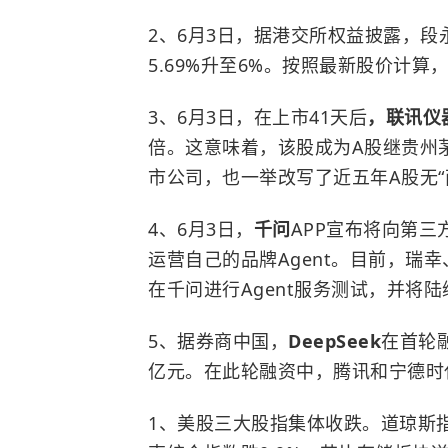
2、6月3日，据港交所权益披露，段
5.69%升至6%。按照最新股价计算
3、6月3日，在上市41天后
，联讯仪
倍。这意味着，该股成为A股继贵州茅
市公司，也一举改写了近五年A股无“
4、6月3日，
千问
APP宣布将向第三方
运营自己的品牌Agent。目前，瑞
在千问进行Agent服务测试，并将
5、据券商中国，
DeepSeek
在首轮融
亿元。在此轮融资中，腾讯和宁德时代
1、美股三大股指集体收跌。道琼斯指数