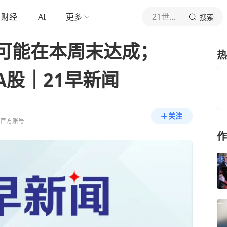
财经
AI
更多
21世纪经济报道
搜索
可能在本周末达成；
热
A股｜21早新闻
关注
道官方账号
作