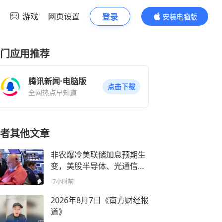
游戏
网页设置
登录
安装电脑版
内容更精彩
门应用推荐
腾讯新闻·电脑版
点击下载
全网热点早知道
者其他文章
非农爆冷美联储加息预期生
变，美股半导体、光通信股
走强，SpaceX涨超15%，软
-7小时前
件巨头大涨35%，黄金白银
拉升
2026年8月7日《南方财经报
道》