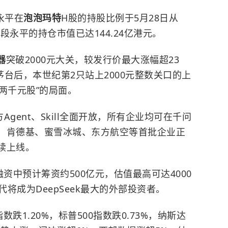
永平在
泡泡玛特
H股的持股比例于5月28日从
，段永平的持仓市值已达144.24亿港元。
器
突破2000元大关，较发行价最大涨幅超23
台后，本世纪第2只站上2000元整数关口的上
两千元股”的局面。
Agent、Skill全面开放，所有企业均可在千问
幸、肯德基、蜜雪冰城、东方航空等首批企业正
陆续上线。
资中预计筹资约500亿元，估值最高可达4000
将成为DeepSeek最大的外部投资者。
跌1.20%，标普500指数跌0.73%，纳斯达