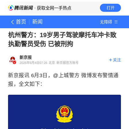
· 获取全网一手热点
打开
首页
新闻
无障碍
杭州警方：19岁男子驾驶摩托车冲卡致
执勤警员受伤 已被刑拘
新京报
关注
2026年6月4日07:26
北京
新京报官方账号
新京报讯 6月3日，@上城警方 微博发布警情通
报，全文如下：