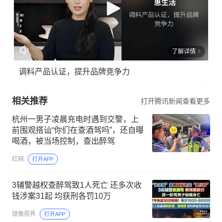
了解详情
调料产品认证，提升品牌竞争力
相关推荐
打开腾讯新闻查看更多
杭州一男子凌晨充电时遇到交警，上
前围观搭讪“你们在查酒驾吗”，还自曝
喝酒，被当场控制，查出醉驾
红网
打开APP
3辅警越权查醉驾致1人死亡 还多次收
钱涉案31起 均获刑各罚10万
镜像视界
打开APP