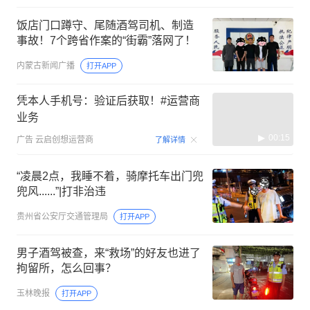
饭店门口蹲守、尾随酒驾司机、制造
事故！7个跨省作案的“街霸”落网了！
内蒙古新闻广播
打开APP
凭本人手机号：验证后获取！#运营商
业务
00:15
广告
云启创想运营商
了解详情
“凌晨2点，我睡不着，骑摩托车出门兜
兜风......”|打非治违
贵州省公安厅交通管理局
打开APP
男子酒驾被查，来“救场”的好友也进了
拘留所，怎么回事？
玉林晚报
打开APP