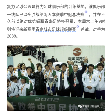
复力足球公园是复力足球俱乐部的训练基地，该俱乐部
一线队已以全胜战绩闯入本赛季
中冠总决赛
，并在不
久前以绝对优势蝉联青岛足协杯冠军，本周六上午9时
则将迎来新赛季
青岛城市足球超级联赛
首战，对手为
2038。