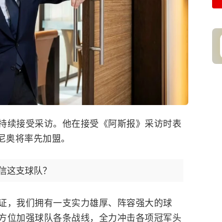
持续接受采访。他在接受《阿斯报》采访时表
尼奥将率先加盟。
信这支球队？
证，我们拥有一支实力雄厚、阵容强大的球
方位加强球队各条战线，全力冲击各项冠军头