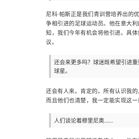
尼科·帕斯正是我们青训营培养出的
争相引进的足球运动员。他在意大利
知，我们今年有机会将他引进。具体
议。
还会来更多吗？球迷既希望引进重
球星。
还会有人来。肯定的。所有认识我的
而且他们也清楚，我一定能实现这一
人们谈论着穆里尼奥……