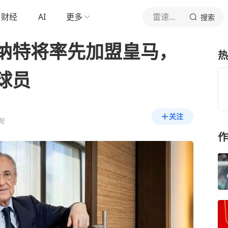
财经
AI
更多
雷速体育
搜索
纳特将率先加盟皇马，
热
球员
关注
号
作