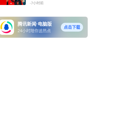
万欧
-7小时前
腾讯新闻·电脑版
点击下载
24小时陪你追热点