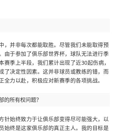
中，并非每次都能取胜。尽管我们未能取得预
。由于参加了俱乐部世界杯，球队无法进行季
本赛季上半段，我们累计出现了近30起伤病，
成了决定性因素。这并非球员或教练的错，而
正全力以赴，积极应对新赛季的各项挑战。
部的所有权问题？
方针始终致力于让俱乐部变得尽可能强大，以
员始终是这家俱乐部的真正主人。我的目标是