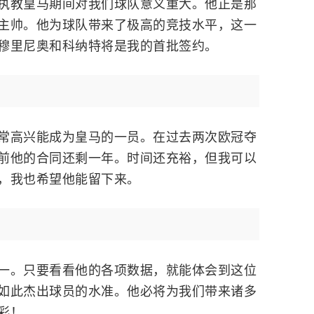
执教皇马期间对我们球队意义重大。他正是那
主帅。他为球队带来了极高的竞技水平，这一
穆里尼奥和科纳特将是我的首批签约。
常高兴能成为皇马的一员。在过去两次欧冠夺
前他的合同还剩一年。时间还充裕，但我可以
，我也希望他能留下来。
一。只要看看他的各项数据，就能体会到这位
如此杰出球员的水准。他必将为我们带来诸多
彩！