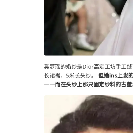
奚梦瑶
的婚纱是Dior高定工坊手工
长裙裾，5米长头纱。
但她ins上
——而在头纱上那只固定纱料的古董