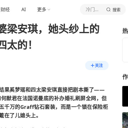
财经
AI
更多
冷门神剧社
搜索
婆梁安琪，她头纱上的
热
四太的！
关注
作
结果奚梦瑶和四太梁安琪直接把剧本撕了——
瑶和何猷君在法国诺曼底的补办婚礼刷屏全网，但
五千万的Graff钻石套装，而是一个锁在保险柜
戴在了儿媳头上。