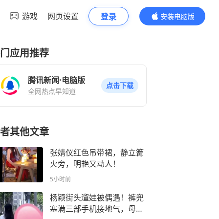
游戏
网页设置
登录
安装电脑版
内容更精彩
门应用推荐
腾讯新闻·电脑版
点击下载
全网热点早知道
者其他文章
张婧仪红色吊带裙，静立篝
火旁，明艳又动人！
5小时前
杨颖街头遛娃被偶遇！裤兜
塞满三部手机接地气，母子