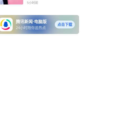
同款长腿瞩目
5小时前
腾讯新闻·电脑版
点击下载
24小时陪你追热点