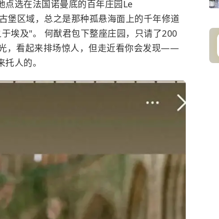
地点选在法国诺曼底的百年庄园Le
尔山古堡区域，总之是那种孤悬海面上的千年修道
于埃及"。 何猷君包下整座庄园，只请了200
光，看起来排场惊人，但走近看你会发现——
来托人的。