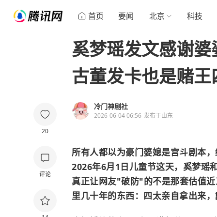
首页
要闻
北京
科技
奚梦瑶发文感谢婆
古董发卡也是赌王
冷门神剧社
2026-06-04 06:56
发布于
山东
20
所有人都以为豪门婆媳是宫斗剧本，
2026年6月1日儿童节这天，奚梦
评论
真正让网友"破防"的不是那套估值近
里几十年的东西：四太亲自拿出来，