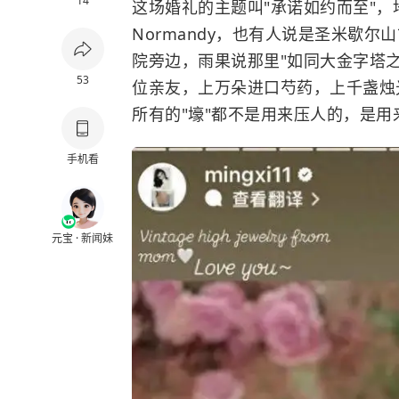
14
这场婚礼的主题叫"承诺如约而至"，
Normandy，也有人说是圣米歇
院旁边，雨果说那里"如同大金字塔之
53
位亲友，上万朵进口芍药，上千盏烛
所有的"壕"都不是用来压人的，是用
手机看
元宝 · 新闻妹