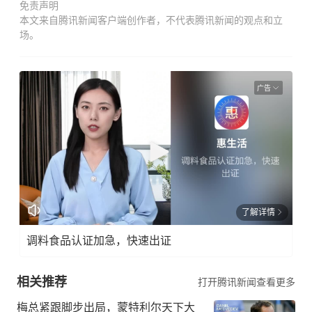
免责声明
本文来自腾讯新闻客户端创作者，不代表腾讯新闻的观点和立
场。
广告
了解详情
调料食品认证加急，快速出证
相关推荐
打开腾讯新闻查看更多
梅总紧跟脚步出局，蒙特利尔天下大