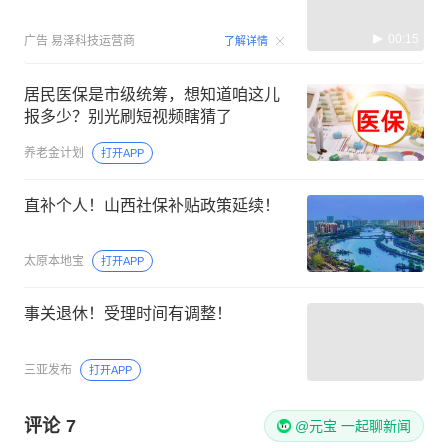
00:15
广告
易泽科技运营商
了解详情
居民医保是市级统筹，想知道咱这儿
报多少？别光刷短视频瞎猜了
养老金计划
打开APP
直补个人！山西社保补贴政策延续！
太原本地宝
打开APP
事关退休！受理时间有调整！
三亚发布
打开APP
评论
7
@元宝 一起聊新闻