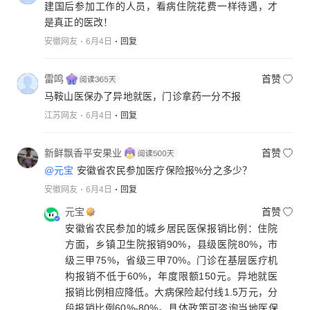
建国后参加工作的人员，看病住院花费一样待遇，才
是真正的医改！
安徽网友
6月4日
回复
雷鸣
首赞
马鞍山医保办了异地就医，门诊拿药一分不报
江苏网友
6月4日
回复
新鲜飘香平安果业
首赞
@元宝
安徽省农民参加医疗保险报%分之多少？
安徽网友
6月4日
回复
元宝
首赞
安徽省农民参加的城乡居民医保报销比例：住院
方面，乡镇卫生院报销90%，县级医院80%，市
级三甲75%，省级三甲70%。门诊在基层医疗机
构报销不低于60%，年度限额150元。异地就医
报销比例相应降低。大病保险起付线1.5万元，分
段报销比例60%-80%。具体政策可咨询当地医保