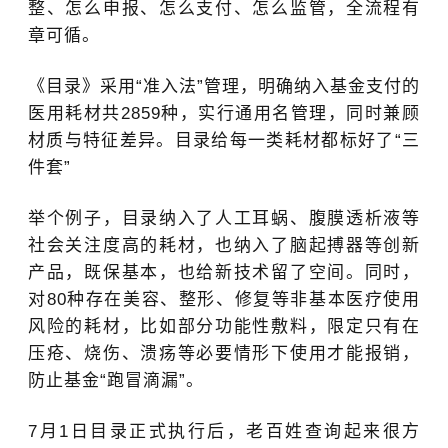
整、怎么申报、怎么支付、怎么监管，全流程有
章可循。
《目录》采用“
准入法”
管理，
明确纳入基金支付的
医用耗材共2859种
，实行通用名管理，同时兼顾
材质与特征差异。目录给每一类耗材都标好了“
三
件套
”
举个例子，目录纳入了人工耳蜗、腹膜透析液等
社会关注度高的耗材，也纳入了脑起搏器等创新
产品，既保基本，也给新技术留了空间。同时，
对80种存在美容、整形、修复等非基本医疗使用
风险的耗材，比如部分功能性敷料，限定只有在
压疮、烧伤、溃疡等必要情形下使用才能报销，
防止基金“
跑冒滴漏
”
。
7月1日目录正式执行后，老百姓查询起来很方