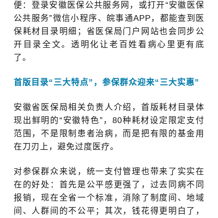
便：登录安徽医保公共服务网，或打开
“
安徽医保
公共服务
”
微信小程序、皖事通APP，都能查到医
保耗材目录明细；省医保局门户网站也会同步公
开目录全文。透明化让老百姓看病心里更有底
了。
首
版目录“
三大特点
”
，参保群众迎来
“
三大实惠
”
安徽省医保局相关负责人介绍，首版耗材目录
体
现出鲜明的“
安徽特色
”
，80种耗材设定限定支付
范围，不是限制患者治病，而是把有限的基金用
在刀刃上，避免过度医疗。
对参保群众来说，统一支付管理也带来了实实在
在的好处：首先是公平感更强了，过去同病不同
报销，现在全省一个标准，消除了制度间、地域
间、人群间的不公平；其次，钱花得更明白了，