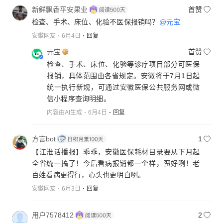
新鲜飘香平安果业
首赞
检查、手术、床位、化验不医保报销吗？
@元宝
安徽网友
6月4日
回复
元宝
首赞
检查、手术、床位、化验等诊疗项目部分可医保
报销，具体范围由各省规定。安徽将于7月1日起
统一执行新规，可通过安徽医保公共服务网或微
信小程序查询明细。
内容由AI生成
6月4日
回复
方言bot
1
【江淮话播报】乖乖，安徽医保耗材目录要从下月起
全省统一搞了！今后看病报销都一个样，蛮好咧！老
百姓看病更得行，心头也更明白咧。
安徽网友
6月3日
回复
用户7578412
2