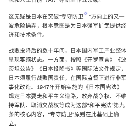
机和人工智能（AI）等新型作战领域。
这无疑是日本在突破“
专守防卫
”方向上的又一
波危险操弄，根本意图是为日本强军扩武提供经
济和技术条件。
战败投降后的数十年间，日本国内军工产业整体
呈现萎缩状态。一方面，按照《开罗宣言》《波
茨坦公告》《
日本投降书
》等国际法文件规定，
日本须履行战败国责任，在国际监督下进行非军
事化改造。1947年开始实施的《
日本国宪法
》
规定日本要走和平主义道路，放弃战争权、不维
持军队、取消交战权等成为这部“和平宪法”第九
条的核心内容，“专守防卫”原则在此基础上确
立。