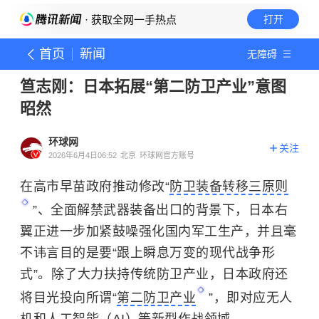
· 获取全网一手热点
打开
首页
新闻
无障碍
笪志刚：日本拓展“第二防卫产业”意图
昭然
环球网
关注
2026年6月4日06:52
北京
环球网官方账号
在高市早苗政府推动修改“
防卫装备转移三原则
”、全面解禁武器装备出口的背景下，日本右
翼正进一步加紧鼓噪强化国内军工生产，并且毫
不讳言目的是要“跟上瞬息万变的现代战争形
式”。除了大力扶持传统防卫产业，日本政府还
将目光投向所谓“
第二防卫产业
”，即对应无人