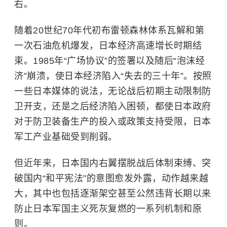
右。
随着20世纪70年代初布雷顿森林体系瓦解和第
一次石油危机爆发，日本经济高速增长时期结
束。1985年“
广场协议
”的签署以及随后“
泡沫经
济
”崩溃，使日本经济陷入“失去的三十年”。按照
一些日本媒体的说法，无论战后初期主动限制防
卫开支，还是之后经济陷入困顿，都使日本政府
对于防卫装备生产的投入或政策支持受限，日本
军工产业基础受到削弱。
但近年来，日本国内右翼摆脱战后体制束缚、突
破国内“和平宪法”的意图愈发外露，动作越来越
大，其中也包括逐渐架空甚至公然违背长期以来
防止日本军国主义死灰复燃的一系列机制和原
则。