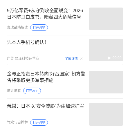
9万亿军费+从守到攻全面蜕变：2026
日本防卫白皮书，暗藏四大危险信号
寰球战略解读
打开APP
凭本人手机号确认！
00:09
广告
易泽科技运营商
了解详情
金与正指责日本转向“好战国家” 朝方警
告将采取更多军事措施
喵走喵看
打开APP
俄媒：日本以“安全威胁”为由加速扩军
竹欢与白桦林
打开APP