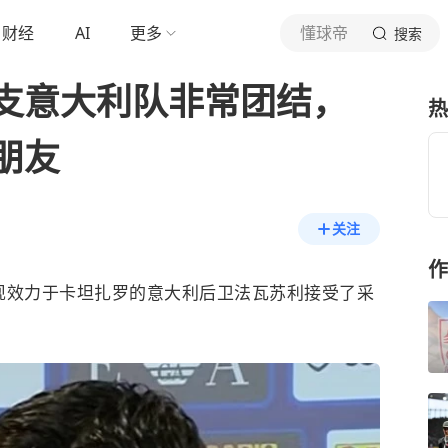
财经
AI
更多
懂球帝
搜索
支意大利队非常团结，
热
朋友
关注
作
现效力于卡坦扎罗的意大利后卫
法瓦苏利
接受了采