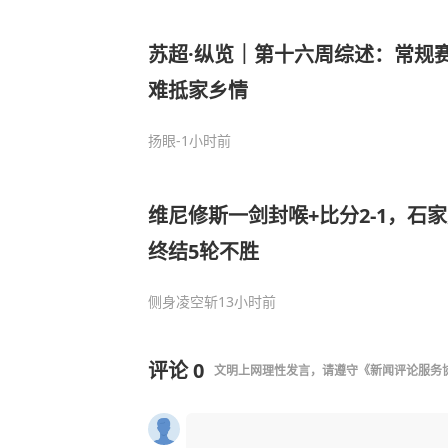
苏超·纵览｜第十六周综述：常规
难抵家乡情
扬眼
-1小时前
维尼修斯一剑封喉+比分2-1，石
终结5轮不胜
侧身凌空斩
13小时前
评论
0
文明上网理性发言，请遵守
《新闻评论服务