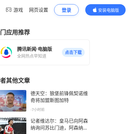
游戏
网页设置
登录
安装电脑版
内容更精彩
门应用推荐
腾讯新闻·电脑版
点击下载
全网热点早知道
者其他文章
德天空：狼堡前锋佩契诺维
奇将加盟斯图加特
-7小时前
记者维达尔：皇马已向阿森
纳询问苏比门迪，阿森纳要