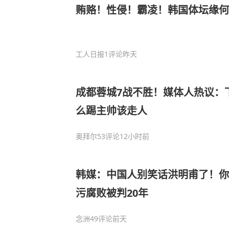
贿赂！性侵！霸凌！韩国体坛缘何
工人日报
1评论
昨天
成都蓉城7战不胜！媒体人热议：
么踢主帅该走人
奥拜尔
53评论
12小时前
韩媒：中国人别笑话洪明甫了！你
污腐败被判20年
念洲
49评论
前天