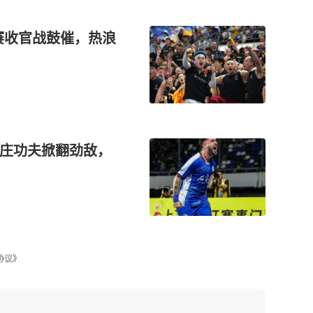
赛收官战鼓催，热浪
家庄功夫掀翻劲敌，
协议》