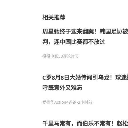
相关推荐
周星驰终于迎来翻案！韩国足协被
判，连中国比赛都不放过
得得电影
53评论
昨天
C罗8月8日大婚传闻引乌龙！球
呼既意外又难忘
爱德华Action
4评论
-2小时前
千里马常有，而伯乐不常有！赵松