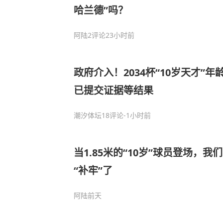
哈兰德”吗？
阿陆
2评论
23小时前
政府介入！2034杯“10岁天才”
已提交证据等结果
潮汐体坛
18评论
-1小时前
当1.85米的“10岁”球员登场，
“补牢”了
阿陆
前天