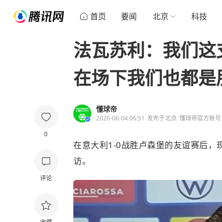
首页
要闻
北京
科技
法瓦苏利：我们这
在场下我们也都是
懂球帝
2026-06-04 06:51
发布于
北京
懂球帝官方账号
0
在
意大利
1-0战胜
卢森
堡
的友谊赛后，
访。
评论