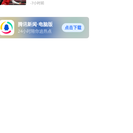
价9000万欧
-7小时前
腾讯新闻·电脑版
点击下载
24小时陪你追热点