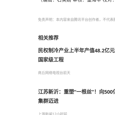
免责声明：本内容来自腾讯平台创作者，不代表
相关推荐
民权制冷产业上半年产值48.2亿
国家级工程
商丘网络电视台
前天
江苏新沂：重塑“一根丝”！向50
集群迈进
上游新闻
12小时前