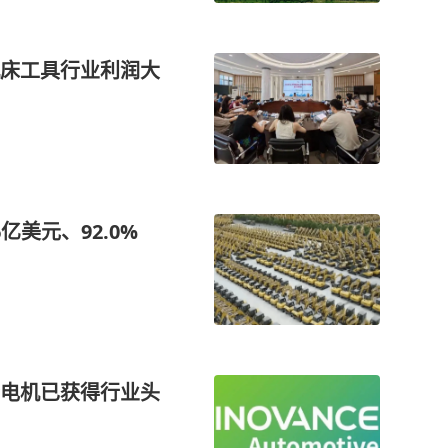
床工具行业利润大
亿美元、92.0%
电机已获得行业头