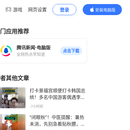
游戏
网页设置
登录
安装电脑版
内容更精彩
门应用推荐
腾讯新闻·电脑版
点击下载
全网热点早知道
者其他文章
打卡景福宫顺便打卡韩国总
统！多名中国游客偶遇李在
明并合影
00:07
-7小时前
“闭眼秋”！中医提醒：暑热
未消，先别急着贴秋膘，否