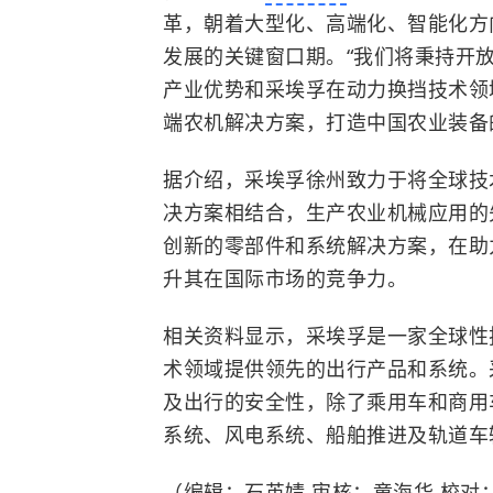
革，朝着大型化、高端化、智能化方
发展的关键窗口期。“我们将秉持开
产业优势和采埃孚在动力换挡技术领
端农机解决方案，打造中国农业装备
据介绍，采埃孚徐州致力于将全球技
决方案相结合，生产农业机械应用的
创新的零部件和系统解决方案，在助
升其在国际市场的竞争力。
相关资料显示，采埃孚是一家全球性
术领域提供领先的出行产品和系统。
及出行的安全性，除了乘用车和商用
系统、风电系统、船舶推进及轨道车
（编辑：石英婧 审核：童海华 校对