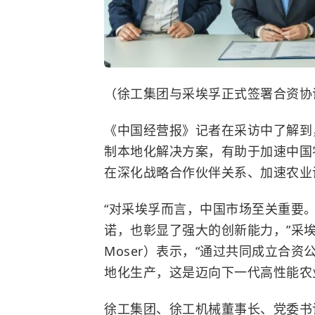
（徐工集团与采埃孚正式签署合资协
《中国经营报》记者在采访中了解到
制本地化解决方案，有助于加速中国
在深化战略合作伙伴关系、加速农业
“对采埃孚而言，中国市场至关重要
诺，也彰显了强大的创新能力，”采埃孚
Moser）表示，“通过共同成立合
地化生产，这是迈向下一代高性能农
徐工集团、
徐工机械
董事长、党委书