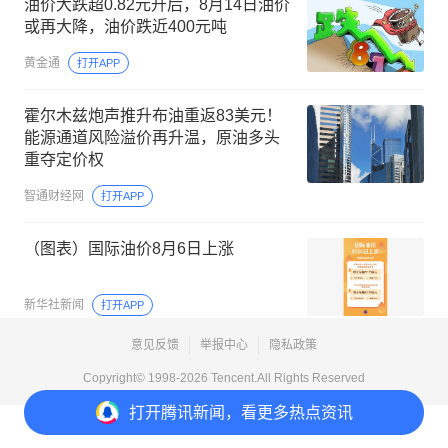
油价大跌超0.82元升后，8月14日油价
或再大降，油价跌近400元吨
黄金通
打开APP
霍尔木兹炮声推升布油重返83美元！
能源通道风险溢价再升温，原油多头
重夺定价权
智通财经网
打开APP
（图表）国际油价8月6日上涨
新华社新闻
打开APP
意见反馈
举报中心
隐私政策
Copyright© 1998-
2026
Tencent.All Rights Reserved
打开
腾讯新闻，看更多热点资讯