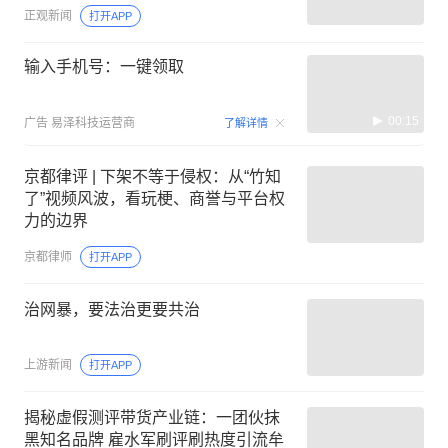
正观新闻
打开APP
输入手机号：一键领取
00:15
广告
易泽科技运营商
了解详情
京都律评 | 下架不等于侵权：从“竹知
了”视频风波，看玩梗、商誉与平台权
力的边界
京都律师
打开APP
治网暴，要法治更要共治
上游新闻
打开APP
揭秘虚假测评带货产业链：一团伙抹
黑知名品牌 雇水军刷评刷热度引流牟