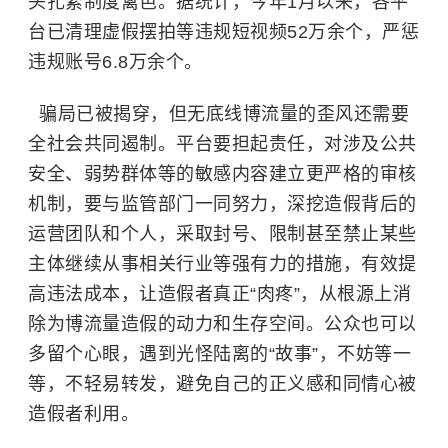
头扎紧制度篱笆。据统计，今年1月以来，各平
台已清理虚假摆拍等违规短视频52万余个，严惩
违规账号6.8万余个。
骗局已被揭穿，但无底线博流量的歪风还需要
全社会共同遏制。平台要担起责任，对涉及公共
安全、
弱势群体
等的敏感内容建立更严格的审核
机制，要与监管部门一同努力，深挖造假背后的
运营团队和个人，采取封号、限制甚至禁止某些
主体继续从事相关行业等强有力的措施，有效提
高违法成本，让造假者真正“肉疼”，从根源上消
除为博流量造假的动力和生存空间。公众也可以
多留个心眼，遇到光怪陆离的“故事”，不妨等一
等，不轻易转发，避免自己的正义感和同情心被
造假者利用。