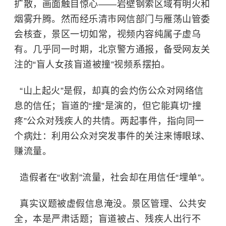
扩散，画面触目惊心——岩壁钢索区域有明火和
烟雾升腾。然而经乐清市网信部门与雁荡山管委
会核查，景区一切如常，视频内容纯属子虚乌
有。几乎同一时期，北京警方通报，备受网友关
注的“盲人女孩盲道被撞”视频系摆拍。
“山上起火”是假，却真的会灼伤公众对网络信
息的信任；盲道的“撞”是演的，但它能真切“撞
疼”公众对残疾人的共情。两起事件，指向同一
个病灶：利用公众对突发事件的关注来博眼球、
赚流量。
造假者在“收割”流量，社会却在用信任“埋单”。
真实议题被虚假信息淹没。景区管理、公共安
全，本是严肃话题；盲道被占、残疾人出行不