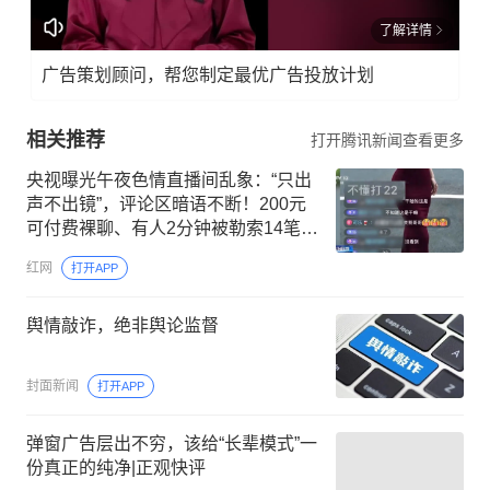
了解详情
广告策划顾问，帮您制定最优广告投放计划
相关推荐
打开腾讯新闻查看更多
央视曝光午夜色情直播间乱象：“只出
声不出镜”，评论区暗语不断！200元
可付费裸聊、有人2分钟被勒索14笔，
平台举报后仍封不掉
红网
打开APP
舆情敲诈，绝非舆论监督
封面新闻
打开APP
弹窗广告层出不穷，该给“长辈模式”一
份真正的纯净|正观快评