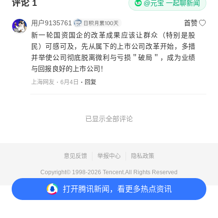
评论
1
@元宝 一起聊新闻
用户9135761
首赞
新一轮国资国企的改革成果应该让群众（特别是股
民）可感可及，先从属下的上市公司改革开始，多措
并举使公司彻底脱离微利与亏损＂破局＂，成为业绩
与回报良好的上市公司！
上海网友
6月4日
回复
已显示全部评论
意见反馈
举报中心
隐私政策
Copyright© 1998-
2026
Tencent.All Rights Reserved
打开
腾讯新闻，看更多热点资讯