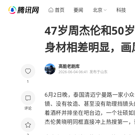
首页
要闻
北京
科技
47岁周杰伦和50
身材相差明显，画
高能老剧库
2026-06-04 06:41
发布于
山东
1
6月2日晚，泰国清迈宁曼路一家小
镜、没有妆造、甚至没有助理挡镜头
评论
着酒杯并排坐在吧台边，一个壮硕如
杰伦黄晓明同框直接冲上热搜第一，评