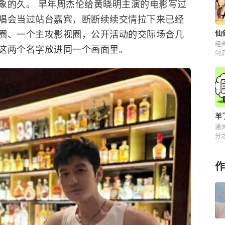
象的久。 早年周杰伦给黄晓明主演的电影写过
唱会当过站台嘉宾，断断续续交情拉下来已经
圈、一个主攻影视圈，公开活动的交际场合几
经
这两个名字放进同一个画面里。
剑
解
羊
通
分之
来
作