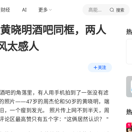
财经
AI
更多
高能老剧库
搜索
岁黄晓明酒吧同框，两人
热
风太感人
关注
众酒吧的角落里，有人用手机拍到了一张没有滤
的照片——47岁的周杰伦和50岁的黄晓明，端
旧，一个瘦到发光。 照片传上网不到半天，周
热
论区最高赞只有五个字："这俩居然认识？ "