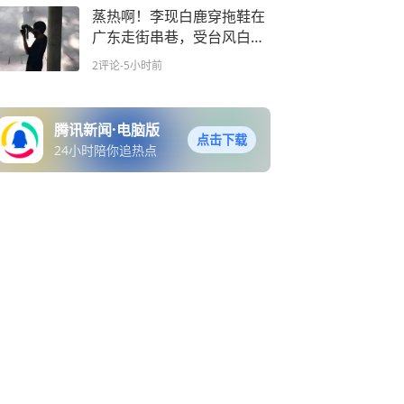
蒸热啊！李现白鹿穿拖鞋在
广东走街串巷，受台风白海
豚影响，未来几天广东将出
2评论
-5小时前
现38℃高温
腾讯新闻·电脑版
点击下载
24小时陪你追热点