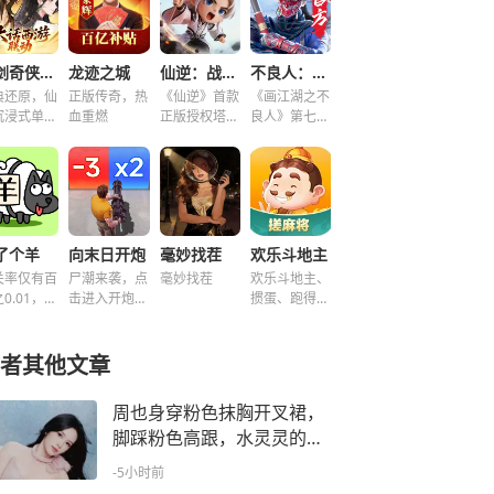
仙剑奇侠传之新的开始
龙迹之城
仙逆：战天道
不良人：破局
典还原，仙
正版传奇，热
《仙逆》首款
《画江湖之不
沉浸式单机
血重燃
正版授权塔防
良人》第七季
谜！
手游
新游，集结破
局！
了个羊
向末日开炮
毫妙找茬
欢乐斗地主
关率仅有百
尸潮来袭，点
毫妙找茬
欢乐斗地主、
0.01，快
击进入开炮宇
掼蛋、跑得
挑战！~
宙！
快、好友房免
费玩！
者其他文章
周也身穿粉色抹胸开叉裙，
脚踩粉色高跟，水灵灵的仙
女
-5小时前