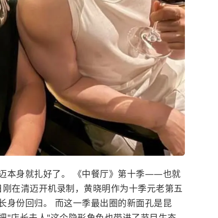
迈本身就扎好了。 《中餐厅》第十季——也就
1日刚在清迈开机录制，黄晓明作为十季元老第五
长身份回归。 而这一季最出圈的新面孔是昆
把"店长夫人"这个隐形角色也带进了节目生态