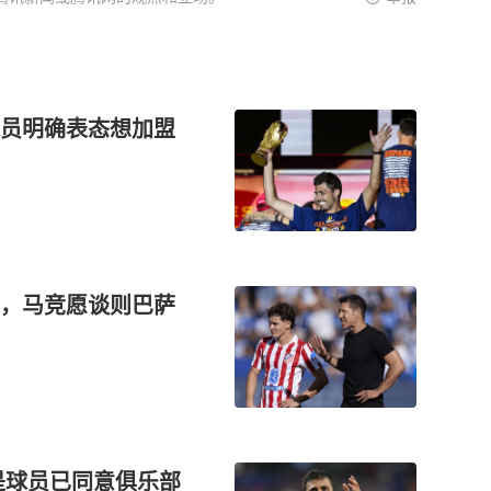
员明确表态想加盟
，马竞愿谈则巴萨
是球员已同意俱乐部