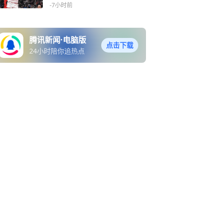
同
-7小时前
腾讯新闻·电脑版
点击下载
24小时陪你追热点