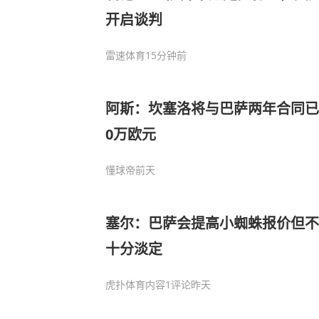
开启谈判
雷速体育
15分钟前
阿斯：坎塞洛将与巴萨两年合同已
0万欧元
懂球帝
前天
塞尔：巴萨会提高小蜘蛛报价但不会
十分淡定
虎扑体育内容
1评论
昨天