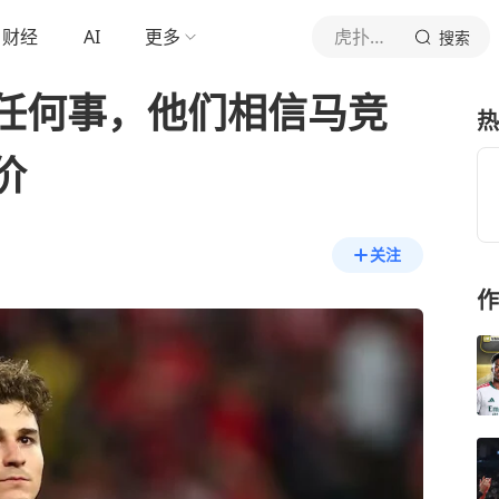
财经
AI
更多
虎扑体育内容
搜索
任何事，他们相信马竞
热
价
关注
作