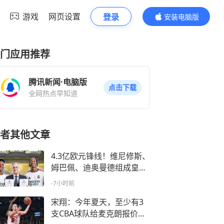
游戏
网页设置
登录
安装电脑版
内容更精彩
门应用推荐
腾讯新闻·电脑版
点击下载
全网热点早知道
者其他文章
4.3亿欧元锋线！维尼修斯、
姆巴佩、迪奥曼德组成皇马
三叉戟
-7小时前
宋翔：今年夏天，至少有3
支CBA球队给麦克朗报价合