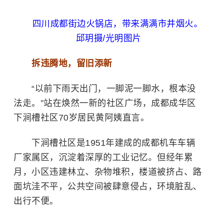
四川成都街边火锅店，带来满满市井烟火。
邱玥摄/光明图片
拆违腾地，留旧添新
“以前下雨天出门，一脚泥一脚水，根本没
法走。”站在焕然一新的社区广场，成都成华区
下涧槽社区70岁居民黄阿姨直言。
下涧槽社区是1951年建成的成都机车车辆
厂家属区，沉淀着深厚的工业记忆。但经年累
月，小区违建林立、杂物堆积，楼道被挤占、路
面坑洼不平，公共空间被肆意侵占，环境脏乱、
出行不便。