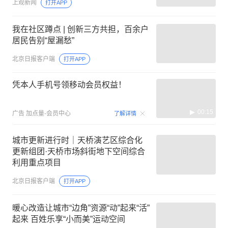
上观新闻
打开APP
我在社区蹲点 | 创新三方共担，百余户
居民告别“屋漏愁”
北京日报客户端
打开APP
凭本人手机号领移动会员权益！
00:15
广告
加点量-会员中心
了解详情
城市更新进行时｜天桥演艺区综合化
更新组团·天桥市场斜街地下空间综合
利用重点项目
北京日报客户端
打开APP
暖心改造让城市“边角”资源“动”起来“活”
起来 百姓乐享“小而美”运动空间