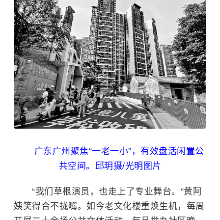
广东广州聚焦“一老一小”，有效盘活闲置公
共空间。邱玥摄/光明图片
“我们草根演员，也走上了专业舞台。”黄阿
姨笑得合不拢嘴。如今老文化楼重焕生机，每周