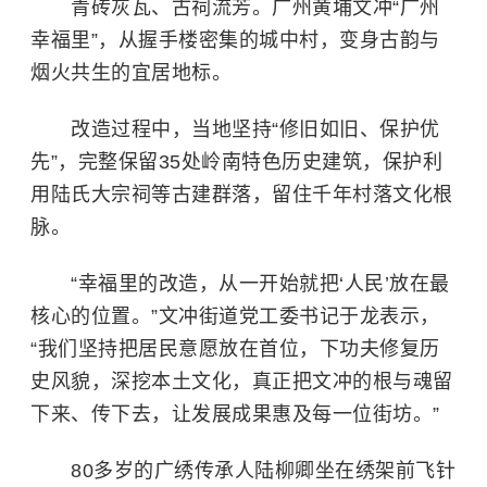
青砖灰瓦、古祠流芳。广州黄埔文冲“广州
幸福里”，从握手楼密集的城中村，变身古韵与
烟火共生的宜居地标。
改造过程中，当地坚持“修旧如旧、保护优
先”，完整保留35处岭南特色历史建筑，保护利
用陆氏大宗祠等古建群落，留住千年村落文化根
脉。
“幸福里的改造，从一开始就把‘人民’放在最
核心的位置。”文冲街道党工委书记于龙表示，
“我们坚持把居民意愿放在首位，下功夫修复历
史风貌，深挖本土文化，真正把文冲的根与魂留
下来、传下去，让发展成果惠及每一位街坊。”
80多岁的广绣传承人陆柳卿坐在绣架前飞针