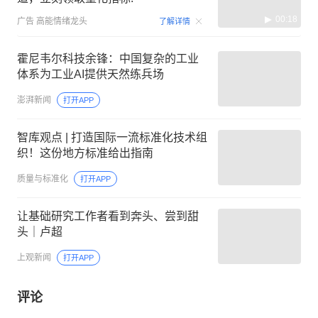
00:18
广告
高能情绪龙头
了解详情
霍尼韦尔科技余锋：中国复杂的工业
体系为工业AI提供天然练兵场
澎湃新闻
打开APP
智库观点 | 打造国际一流标准化技术组
织！这份地方标准给出指南
质量与标准化
打开APP
让基础研究工作者看到奔头、尝到甜
头｜卢超
上观新闻
打开APP
评论