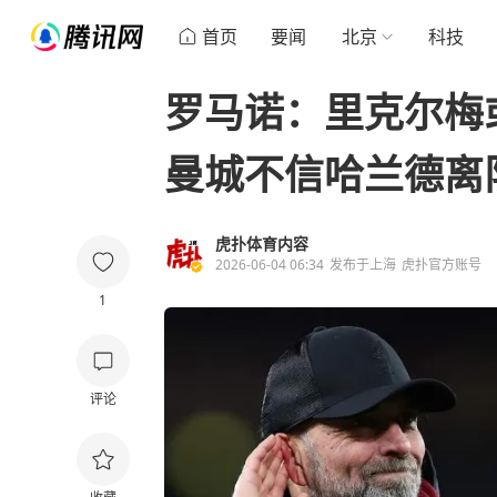
首页
要闻
北京
科技
罗马诺：里克尔梅
曼城不信哈兰德离
虎扑体育内容
2026-06-04 06:34
发布于
上海
虎扑官方账号
1
评论