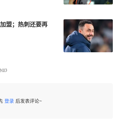
加盟；热刺还要再
协议》
先
登录
后发表评论~