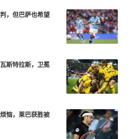
判，但巴萨也希望
瓦斯特拉斯，卫冕
烦恼，莱巴获胜被