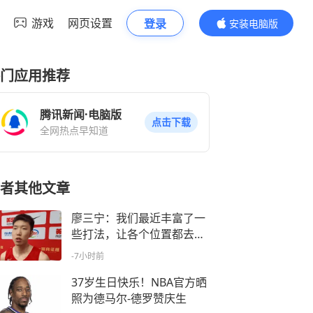
游戏
网页设置
登录
安装电脑版
内容更精彩
门应用推荐
腾讯新闻·电脑版
点击下载
全网热点早知道
者其他文章
廖三宁：我们最近丰富了一
些打法，让各个位置都去处
理球
-7小时前
37岁生日快乐！NBA官方晒
照为德马尔-德罗赞庆生