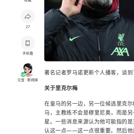
收藏
27
手机看
著名记者罗马诺更新个人播客，谈到
元宝 · 新闻妹
关于里克尔梅
在皇马的另一边，另一位候选里克尔
马，主教练不会是穆里尼奥，而是另
星。一些消息来源认为他可能指的是
认这一点——这一点很重要。然后他