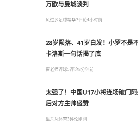
万欧与曼城谈判
风过乡足球精华
7评论
4小时前
28岁陨落、41岁白发！小罗不是
卡洛斯一句话揭了底
曹老师评球
5评论
8分钟前
太强了！中国U17小将连场破门
后对方主帅盛赞
里芃芃体育
3评论
刚刚