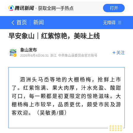
· 获取全网一手热点
打开
首页
新闻
无障碍
早安象山｜红紫惊艳，美味上线
象山发布
关注
2026年6月4日06:31
浙江
中共象山县委员会官方账号
泗洲头马岙等地的大棚杨梅，抢鲜上市
了。红紫饱满、果大肉厚，汁水充盈、酸甜
可口，每一颗都是初夏限定的惊艳滋味。大
棚杨梅上市较早，品质更优，颇受市民及游
客欢迎。
（吴敏勇/摄）