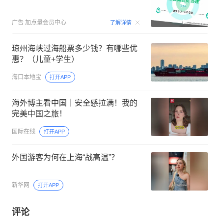
00:15
广告
加点量会员中心
了解详情
琼州海峡过海船票多少钱？有哪些优
惠？（儿童+学生）
海口本地宝
打开APP
海外博主看中国｜安全感拉满！我的
完美中国之旅！
国际在线
打开APP
外国游客为何在上海“战高温”？
新华网
打开APP
评论