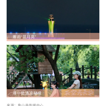
邂逅“蓝月亮”
寻一处清凉秘境
来源：象山县传媒中心