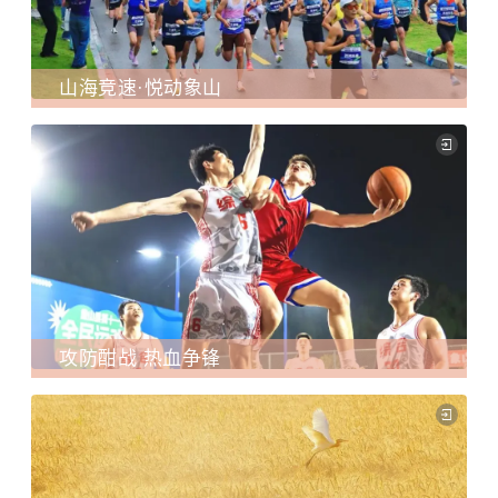
山海竞速·悦动象山
攻防酣战 热血争锋