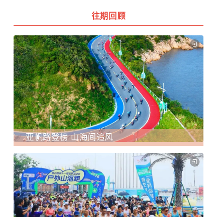
往期回顾
亚帆路登榜 山海间追风