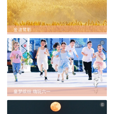
金波鹭影
童梦缤纷 嗨玩六一