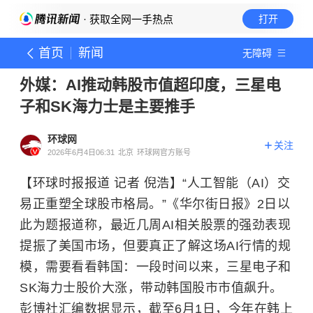
· 获取全网一手热点
打开
首页
新闻
无障碍
外媒：AI推动韩股市值超印度，三星电
子和SK海力士是主要推手
环球网
关注
2026年6月4日06:31
北京
环球网官方账号
【环球时报报道 记者 倪浩】“人工智能（AI）交
易正重塑全球股市格局。”《华尔街日报》2日以
此为题报道称，最近几周AI相关股票的强劲表现
提振了美国市场，但要真正了解这场AI行情的规
模，需要看看韩国：一段时间以来，三星电子和
SK海力士股价大涨，带动韩国股市市值飙升。
彭博社汇编数据显示，截至6月1日，今年在韩上