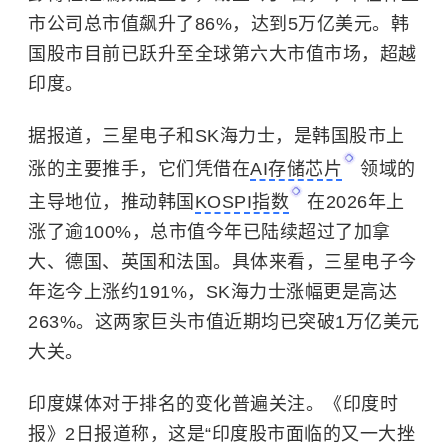
市公司总市值飙升了86%，达到5万亿美元。韩
国股市目前已跃升至全球第六大市值市场，超越
印度。
据报道，
三星电子
和SK海力士，是韩国股市上
涨的主要推手，它们凭借在
AI存储芯片
领域的
主导地位，推动韩国
KOSPI指数
在2026年上
涨了逾100%，总市值今年已陆续超过了加拿
大、德国、英国和法国。具体来看，三星电子今
年迄今上涨约191%，SK海力士涨幅更是高达
263%。这两家巨头市值近期均已突破1万亿美元
大关。
印度媒体对于排名的变化普遍关注。《印度时
报》2日报道称，这是“印度股市面临的又一大挫