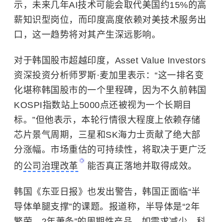
示，未来几年AI技术可能会取代美国约15%的高
薪知识型岗位，而印度高度依赖对美技术服务出
口，这一趋势将对其产生深远影响。
对于韩国股市超越印度，Asset Value Investors
资深投资分析师罗斯·麦加里表示：“这一排名变
化堪称韩国股市的一个里程碑，因为不久前韩国
KOSPI指数站上5000点还被视为一个长期目
标。”但他表示，本轮行情很大程度上依赖存储
芯片景气周期，三星和SK海力士贡献了绝大部
分涨幅。市场重估的可持续性，将取决于更广泛
的
公司治理改革
能否真正落地并取得成效。
韩国《东亚日报》也发出警告，韩国正面临“
半
导体
单腿支撑”的课题。报道称，半导体是“2年
繁荣、2年萧条”的周期性产品，如需求减少，科