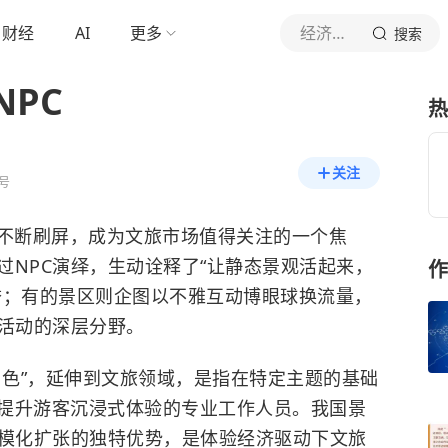
财经
AI
更多
经济日报
搜索
PC
热
关注
号
）不断刷屏，成为文旅市场值得关注的一个焦
过NPC演绎，生动诠释了“让静态景观活起来，
作
誉；有的景区则企图以不雅互动博眼球换流量，
C活动的深层分野。
角色”，延伸到文旅领域，是指在特定主题的基础
提升游客沉浸式体验的专业工作人员。我国景
规模化扩张的独特优势，是体验经济驱动下文旅