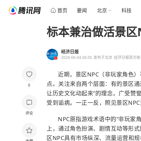
首页
要闻
北京
科技
标本兼治做活景区N
经济日报
2026-06-04 06:30
发布于
北京
经济日报官方账
近期，景区NPC（非玩家角色
点。关注来自两个层面：有的景区通
0
让历史文化动起来”的理念，广受赞
受到诟病。一正一反，照见景区NP
评论
NPC原指游戏术语中的“非玩家
上，通过角色扮演、剧情互动等形式
区NPC具有市场纵深、流量运营和