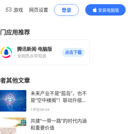
游戏
网页设置
登录
安装电脑版
内容更精彩
门应用推荐
腾讯新闻·电脑版
点击下载
全网热点早知道
者其他文章
未来产业不是“孤岛”，也不
是“空中楼阁”！联动升级不
能单兵突进
1评论
08-04
共建“一带一路”的时代内涵
和重要价值