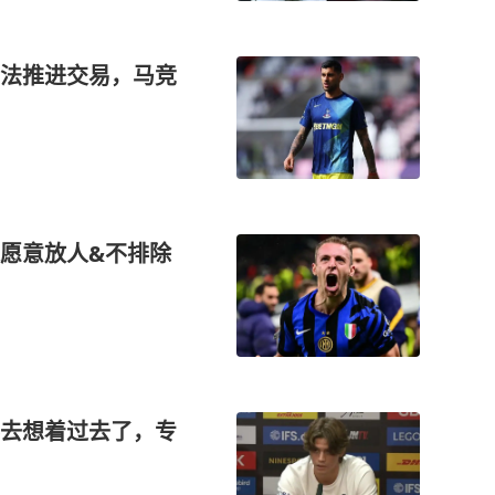
法推进交易，马竞
愿意放人&不排除
去想着过去了，专