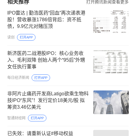
相关推荐
打开腾讯新闻查看更多
IPO雷达 | 勤浩医药“回血”再次递表港
股！营收暴涨1786倍背后：资不抵
债，9.9亿元对赌压顶
读创
打开APP
新济医药二战港股IPO：核心业务收
入、毛利双降 创始人两个“95后”外甥
女任执行董事
每日经济新闻
打开APP
非阿片止痛药开发商Latigo欲乘生物科
技IPO“东风”！发行定价18美元/股 拟
筹资3.46亿美元
智通财经网
打开APP
已失效：请重新认证#移动权益