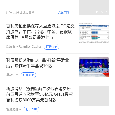
00:15
广告
云启创想运营商
了解详情
百利天恒更换保荐人重启港股IPO递交
招股书，中信、富瑞、中金、德银联
席保荐 | A股公司香港上市
瑞恩资本RyanBenCapital
打开APP
聚辰股份赴港IPO：靠“打新”平滑业
绩，陈作涛半年套现10亿
星岛记事
打开APP
新股消息 | 勤浩医药二次递表港交所
前五月营收激增至5.6亿元 GH31授权
吉利德获8000万美元首付款
智通财经网
打开APP