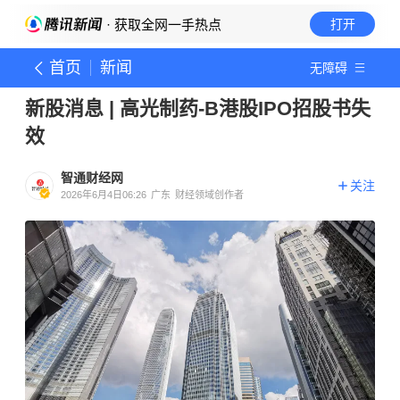
· 获取全网一手热点
打开
首页
新闻
无障碍
新股消息 | 高光制药-B港股IPO招股书失
效
智通财经网
关注
2026年6月4日06:26
广东
财经领域创作者