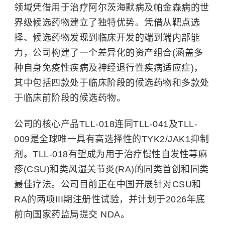
领域凭借用于治疗阿尔茨海默病及
帕金森病
的世
界级候选药物建立了独特优势。凭借从靶点选
择、候选药物发现到临床开发的端到端内部能
力，公司构建了一个差异化的资产组合(涵盖多
种自身免疫性疾病及神经退行性疾病适应症)，
其中包括四款处于临床阶段的候选药物和多款处
于临床前阶段的候选药物。
公司的核心产品TLL-018连同TLL-041及TLL-
009是全球唯一具有高选择性的TYK2/JAK1抑制
剂。TLL-018有望成为用于治疗慢性自发性荨麻
疹(CSU)和
类风湿关节炎
(RA)的同类首创和同类
最佳疗法。公司目前正在中国开展针对CSU和
RA的两项III期注册性试验，并计划于2026年底
前向国家药监局提交 NDA。