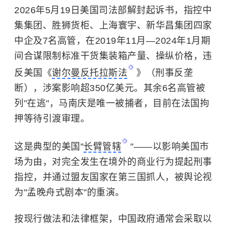
2026年5月19日美国司法部解封起诉书，指控中
集集团、胜狮货柜、上海寰宇、新华昌集团四家
中企及7名高管，在2019年11月—2024年1月期
间合谋限制标准干货集装箱产量、操纵价格，违
反美国《
谢尔曼反托拉斯法
》（刑事反垄
断），涉案影响超350亿美元。其余6名高管被
列"在逃"，马南庆是唯一被捕者，目前在法国拘
押等待引渡审理。
这是典型的美国"
长臂管辖
"——以影响美国市
场为由，对完全发生在境外的商业行为提起刑事
指控，并通过盟友国家在第三国抓人，被舆论视
为"孟晚舟式剧本"的重演。
按现行做法和法律框架，中国政府通常会采取以