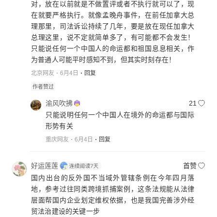
对，放在以前就是不做置评或者不执行就可以了，现
在就要严格执行。就像孟晚舟事件，在前任加拿大总
理那里，司法诉讼持续了几年，要是放在现任加拿大
总理这里，说不定就简单多了，有可能都不会发生！
只能说任何一个中国人的命运都和祖国息息相关，作
为普通人可能平时感知不到，但其实时刻存在！
北京网友
6月4日
回复
作者赞过
渝风吹拂
21
只能说明任何一个中国人在境外的命运都与国际
形势有关
重庆网友
6月4日
回复
好运莲莲
首赞
国内出台的反外国不当域外管辖条例在今年四月落
地，参考过往同类跨境抓捕案例，这条法规能从法律
层面帮国内企业划定维权依据，也是我国完善涉外经
贸法治建设的关键一步