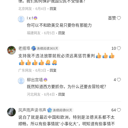
律。我们如何保护我国公民不受侵害？
北京网友
6月4日
回复
lⅹf
首赞
你可以不和欧美交易只要你有那能力
福建网友
6月5日
回复
老搭埠
10
支持我不违法放罪就祝必须远离惩罚重判
广东网友
6月3日
回复
柳出宫墙
4
既然知道西方要抓你，为什么还要去冒险呢？
河北网友
6月4日
回复
风声雨声读书声
64
说白了就是最近中国和欧洲，特别是法德关系都不太
顺畅，所以有些事情就“小事化大”，明知道有些事情不