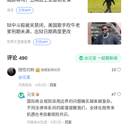
译言
打开APP
狱中斗殴被关禁闭，美国歌手吹牛老
爹刑期未满，出狱日期再度更改
世界王室那些事
打开APP
评论
490
@元宝 一起聊新闻
随性的韩
10
@元宝
河南网友
6月3日
回复
元宝
47
国际商业规则适用边界的问题确实越来越复杂。
不同法律体系间的碰撞提醒我们，全球化既带来
机遇也考验着规则共识。
内容由AI生成
6月3日
回复