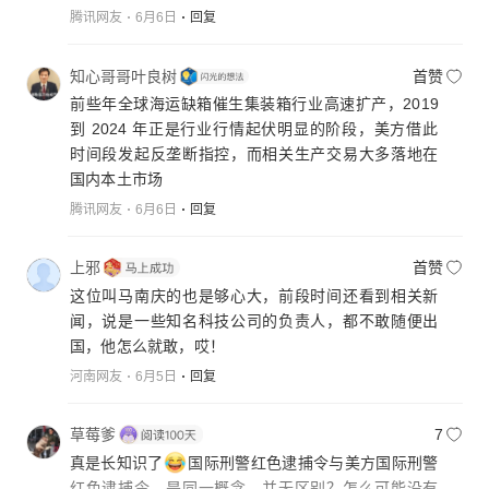
腾讯网友
6月6日
回复
知心哥哥叶良树
首赞
前些年全球海运缺箱催生集装箱行业高速扩产，2019
到 2024 年正是行业行情起伏明显的阶段，美方借此
时间段发起反垄断指控，而相关生产交易大多落地在
国内本土市场
腾讯网友
6月6日
回复
上邪
首赞
这位叫马南庆的也是够心大，前段时间还看到相关新
闻，说是一些知名科技公司的负责人，都不敢随便出
国，他怎么就敢，哎！
河南网友
6月5日
回复
草莓爹
7
真是长知识了
国际刑警红色逮捕令与美方国际刑警
红色逮捕令，是同一概念，并无区别？怎么可能没有