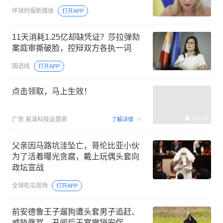
环球时报新媒体
打开APP
11天消耗1.25亿却缺凭证？莎拉弹劾
案庭审撕破脸，控辩双方各执一词
国迹线
打开APP
点击领取，马上生效！
00:09
广告
易泽科技运营商
了解详情
父亲因马路坑洼坠亡，哥伦比亚小伙
为了活着曝光贪腐，戴上玩偶头套向
政坛宣战
全球吃瓜现场
打开APP
前安德鲁王子遛狗遭头套男子追赶、
威胁辱骂，丑闻后王室撤销安保