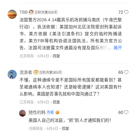
TBB
72
法国警方2026.4.14戴高乐机场抓捕马南庆（午夜巴黎
行动），执法依据：美国加州北区法院密封刑事起诉
书、美方依据《美法引渡条约》提交的临时拘捕请
求，美方FBI等机构协调法国执法，所有美方官方公
...
展开
告、法国司法披露文件通篇没有提及国际刑警红色通
报。国际官网可查，也没有国际刑警组织正式签发的
北京网友
6月4日
回复
红色通报（国际刑警通缉令）。
某些自媒体写“美方国际刑警通缉令”不是无知就是别有
流浪者
65
用心。
不懂，这种通缉令是不是国际所有国家都能看到？甚
至被通缉本人也知道？还是秘密逮捕？这对美国有什
么影响。美国是否事先就和中国沟通过了？
江苏网友
6月4日
回复
随性的韩
60
作者
美国人自己的法庭，“抓”到人才通知我们的！
河南网友
6月4日
回复