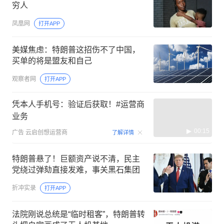
穷人
凤凰网
打开APP
美媒焦虑：特朗普这招伤不了中国，
买单的将是盟友和自己
观察者网
打开APP
凭本人手机号：验证后获取！#运营商
业务
00:15
广告
云启创想运营商
了解详情
特朗普悬了！巨额资产说不清，民主
党绕过弹劾直接发难，事关黑石集团
折冲实录
打开APP
法院刚说总统是“临时租客”，特朗普转