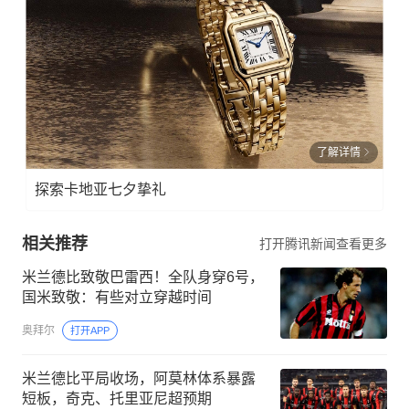
了解详情
探索卡地亚七夕挚礼
相关推荐
打开腾讯新闻查看更多
米兰德比致敬巴雷西！全队身穿6号，
国米致敬：有些对立穿越时间
奥拜尔
打开APP
米兰德比平局收场，阿莫林体系暴露
短板，奇克、托里亚尼超预期