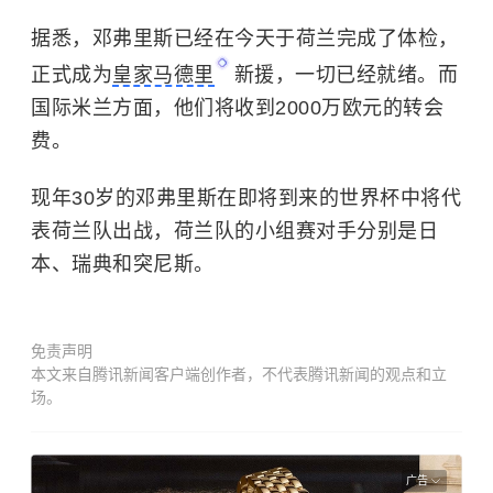
据悉，邓弗里斯已经在今天于荷兰完成了体检，
正式成为
皇家马德里
新援，一切已经就绪。而
国际米兰方面，他们将收到2000万欧元的转会
费。
现年30岁的邓弗里斯在即将到来的世界杯中将代
表荷兰队出战，荷兰队的小组赛对手分别是日
本、瑞典和突尼斯。
免责声明
本文来自腾讯新闻客户端创作者，不代表腾讯新闻的观点和立
场。
广告