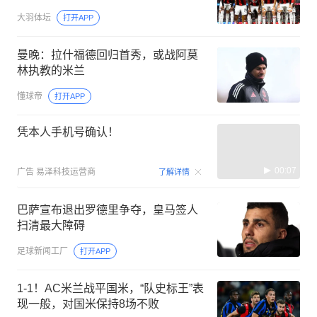
大羽体坛
打开APP
曼晚：拉什福德回归首秀，或战阿莫
林执教的米兰
懂球帝
打开APP
凭本人手机号确认！
00:07
广告
易泽科技运营商
了解详情
巴萨宣布退出罗德里争夺，皇马签人
扫清最大障碍
足球新闻工厂
打开APP
1-1！AC米兰战平国米，“队史标王”表
现一般，对国米保持8场不败