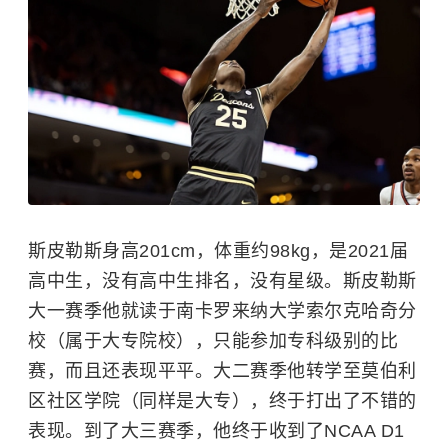
斯皮勒斯身高201cm，体重约98kg，是2021届
高中生，没有高中生排名，没有星级。斯皮勒斯
大一赛季他就读于南卡罗来纳大学索尔克哈奇分
校（属于大专院校），只能参加专科级别的比
赛，而且还表现平平。大二赛季他转学至莫伯利
区社区学院（同样是大专），终于打出了不错的
表现。到了大三赛季，他终于收到了NCAA D1