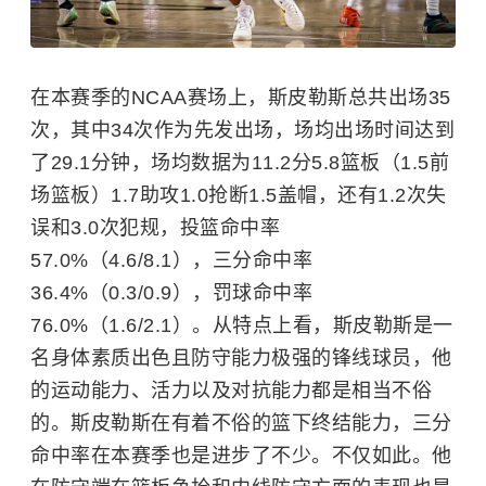
在本赛季的NCAA赛场上，斯皮勒斯总共出场35
次，其中34次作为先发出场，场均出场时间达到
了29.1分钟，场均数据为11.2分5.8篮板（1.5前
场篮板）1.7助攻1.0抢断1.5盖帽，还有1.2次失
误和3.0次犯规，投篮命中率
57.0%（4.6/8.1），三分命中率
36.4%（0.3/0.9），罚球命中率
76.0%（1.6/2.1）。从特点上看，斯皮勒斯是一
名身体素质出色且防守能力极强的锋线球员，他
的运动能力、活力以及对抗能力都是相当不俗
的。斯皮勒斯在有着不俗的篮下终结能力，三分
命中率在本赛季也是进步了不少。不仅如此。他