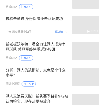
罗说NBA
打开APP
核验未通过,身份保障还未认证成功
00:07
广告
鼎立健康小助手
了解详情
新老板沃尔特：尽全力让湖人成为争
冠球队 总冠军终将重返洛杉矶
罗说NBA
打开APP
分析：湖人的凯斯勒，究竟是个什么
水平？
篮球小蔬菜
打开APP
湖人又浪费天赋！新秀赛季替补9+2被
认为捡宝，现在却要被放弃