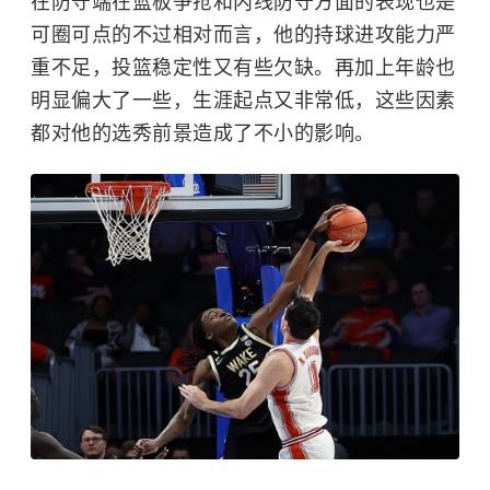
在防守端在篮板争抢和内线防守方面的表现也是
可圈可点的不过相对而言，他的持球进攻能力严
重不足，投篮稳定性又有些欠缺。再加上年龄也
明显偏大了一些，生涯起点又非常低，这些因素
都对他的选秀前景造成了不小的影响。