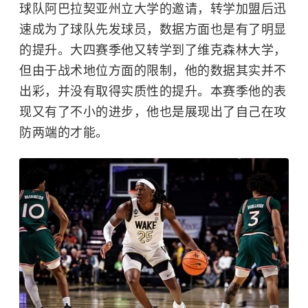
球队阿巴拉契亚州立大学的邀请，转学加盟后迅
速成为了球队先发球员，数据方面也是有了明显
的提升。大四赛季他又转学到了维克森林大学，
但由于战术地位方面的限制，他的数据其实并不
出彩，并没有取得实质性的提升。本赛季他的表
现又有了不小的进步，他也是展现出了自己在攻
防两端的才能。