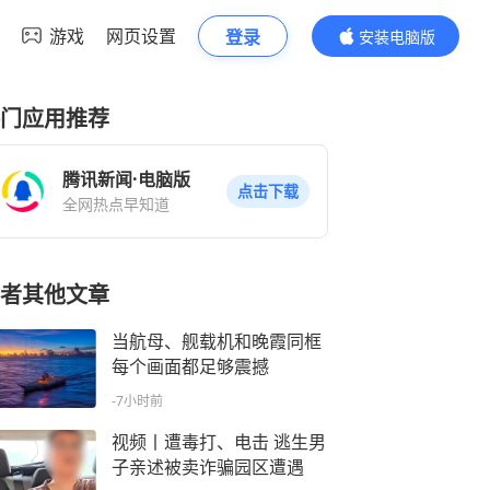
游戏
网页设置
登录
安装电脑版
内容更精彩
门应用推荐
腾讯新闻·电脑版
点击下载
全网热点早知道
者其他文章
当航母、舰载机和晚霞同框
每个画面都足够震撼
-7小时前
视频丨遭毒打、电击 逃生男
子亲述被卖诈骗园区遭遇