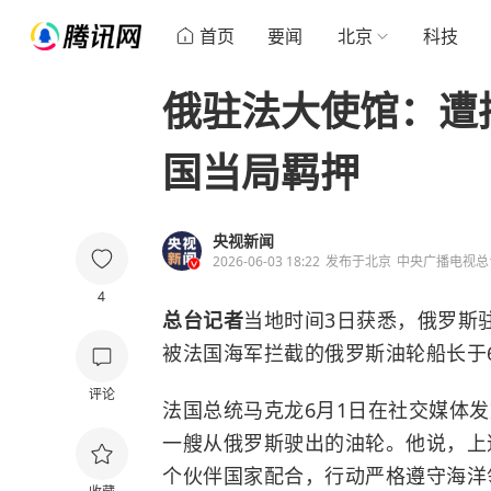
首页
要闻
北京
科技
俄驻法大使馆：遭
国当局羁押
央视新闻
2026-06-03 18:22
发布于
北京
中央广播电视总
4
总台记者
当地时间3日获悉，俄罗斯
被法国海军拦截的俄罗斯油轮船长于
评论
法国总统马克龙6月1日在社交媒体发
一艘从俄罗斯驶出的油轮。他说，上
个伙伴国家配合，行动严格遵守海洋