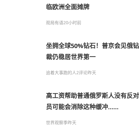
临欧洲全面摊牌
观局有语
20小时前
坐拥全球50%钻石！普京会见俄
裁仍稳居世界第一
追着大事跑的人
2评论
昨天
高工资帮助普通俄罗斯人没有反对
员可能会消除这种缓冲……
世界观察季
昨天