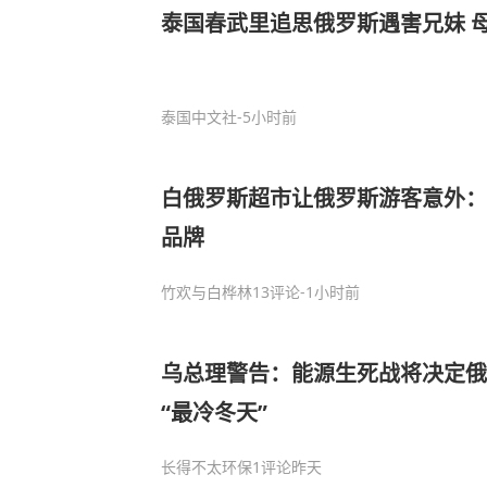
泰国春武里追思俄罗斯遇害兄妹 
泰国中文社
-5小时前
白俄罗斯超市让俄罗斯游客意外：
品牌
竹欢与白桦林
13评论
-1小时前
乌总理警告：能源生死战将决定俄
“最冷冬天”
长得不太环保
1评论
昨天