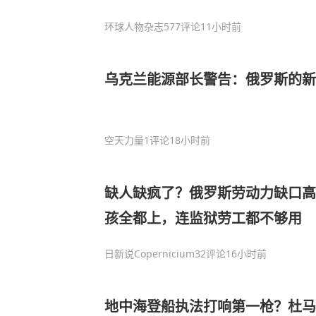
环球人物杂志
577评论
11小时前
乌克兰能源部长警告：俄罗斯的
空天力量
1评论
18小时前
缺人缺疯了？俄罗斯劳动力缺口高
孩全都上，连监狱劳工都不够用
日新说Copernicium
32评论
16小时前
地中海登船执法打响第一枪？杜马