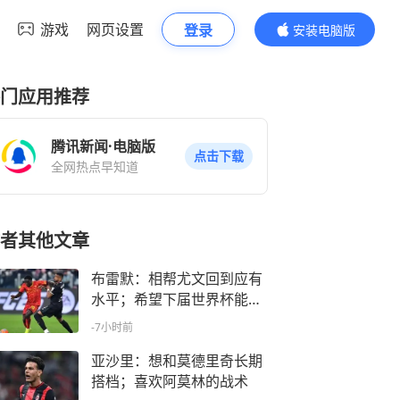
游戏
网页设置
登录
安装电脑版
内容更精彩
门应用推荐
腾讯新闻·电脑版
点击下载
全网热点早知道
者其他文章
布雷默：相帮尤文回到应有
水平；希望下届世界杯能成
主角
-7小时前
亚沙里：想和莫德里奇长期
搭档；喜欢阿莫林的战术