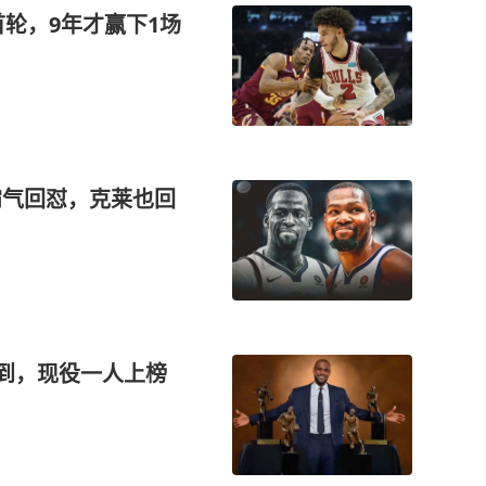
首轮，9年才赢下1场
霸气回怼，克莱也回
做到，现役一人上榜