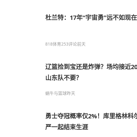
杜兰特：17年“宇宙勇”远不如现在
818体育
253评论
前天
辽篮捡到宝还是炸弹？场均接近2
山东队不要？
蜗牛与篮球
昨天
勇士夺冠概率仅2%！库里格林科
严一起结束生涯