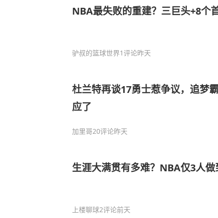
NBA最失败的重建？三巨头+8个
驴叔的篮球世界
1评论
昨天
杜兰特再谈17勇士惹争议，追梦
应了
加里哥
20评论
昨天
生涯大满贯有多难？NBA仅3人
上楼聊球
2评论
前天