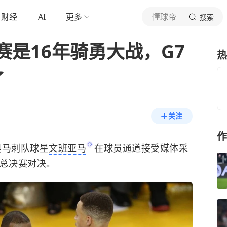
财经
AI
更多
懂球帝
搜索
是16年骑勇大战，G7
热
了
关注
作
奥马刺队
球星
文班亚马
在球员通道接受媒体采
A总决赛对决。