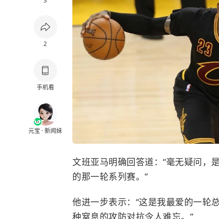
3
2
手机看
元宝 · 新闻妹
文班亚马明确回答道：“毫无疑问，是2
的那一轮系列赛。”
他进一步表示：“这是我最爱的一轮
种窒息的攻防对抗令人难忘。”