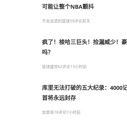
可能让整个NBA颤抖
不会说谎的篮球
59评论
前天
疯了！梭哈三巨头！捡漏威少！豪
吗？
篮球盛世
62评论
13小时前
库里无法打破的五大纪录：4000
首将永远封存
加里哥
76评论
7小时前