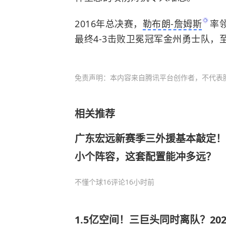
2016年总决赛，
勒布朗-詹姆斯
率
最终4-3击败卫冕冠军
金州勇士队
，
免责声明：本内容来自腾讯平台创作者，不代表
相关推荐
广东宏远新赛季三外援基本敲定！
小个阵容，这套配置能冲多远？
不懂个球
16评论
16小时前
1.5亿空间！三巨头同时离队？20