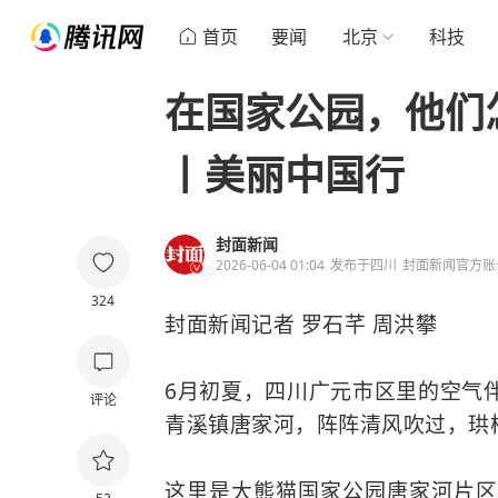
首页
要闻
北京
科技
在国家公园，他们
丨美丽中国行
封面新闻
2026-06-04 01:04
发布于
四川
封面新闻官方账
324
封面新闻记者 罗石芊 周洪攀
6月初夏，四川广元市区里的空气
评论
青溪镇唐家河，阵阵清风吹过，珙桐
这里是大熊猫国家公园唐家河片区