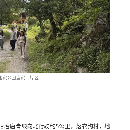
国家公园唐家河片区
沿着唐青线向北行驶约5公里，落衣沟村，地