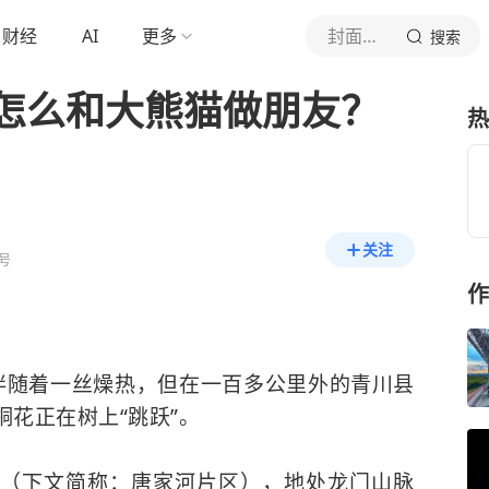
财经
AI
更多
封面新闻
搜索
怎么和大熊猫做朋友？
热
关注
号
作
伴随着一丝燥热，但在一百多公里外的青川县
花正在树上“跳跃”。
（下文简称：唐家河片区），地处龙门山脉