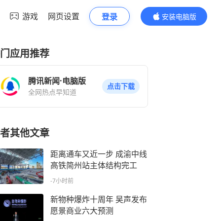
游戏
网页设置
登录
安装电脑版
内容更精彩
门应用推荐
腾讯新闻·电脑版
点击下载
全网热点早知道
者其他文章
距离通车又近一步 成渝中线
高铁简州站主体结构完工
-7小时前
新物种爆炸十周年 吴声发布
愿景商业六大预测