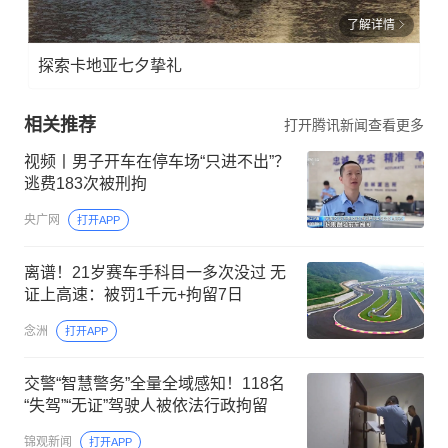
了解详情
探索卡地亚七夕挚礼
相关推荐
打开腾讯新闻查看更多
视频丨男子开车在停车场“只进不出”？
逃费183次被刑拘
央广网
打开APP
离谱！21岁赛车手科目一多次没过 无
证上高速：被罚1千元+拘留7日
念洲
打开APP
交警“智慧警务”全量全域感知！118名
“失驾”“无证”驾驶人被依法行政拘留
锦观新闻
打开APP