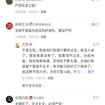
严惩狂妄之徒！
北京网友
6月4日
回复
简单生活
10
无知不能成为违法的护身符。建议严判
上海网友
6月3日
回复
芯梦
1
不是无知，而是他们知道只要闯过去，就没人追
了，那就啥事没有了，就算闯不过去，也就拘
留，除非吸毒喝酒，否则也不算大事，对他们来
说留个案底不在乎，有可能已经好几个案底了，
...
展开
就这种不到20岁，天天打架斗殴，所谓的混社会
还真没办法，不犯大事，小事治安拘留不在乎，
辽宁网友
6月4日
回复
像这种挑衅滋事直接最少10年起步，你看还有多
展开更多回复
少人会犯，闯卡不追，然后利用监控全国抓他
们，然后重判以后就不会有了，现在这种闯卡不
返璞归真
7
追，闯过去不找，二流子根本不怕
太猖狂了，无法无天，必须严惩！