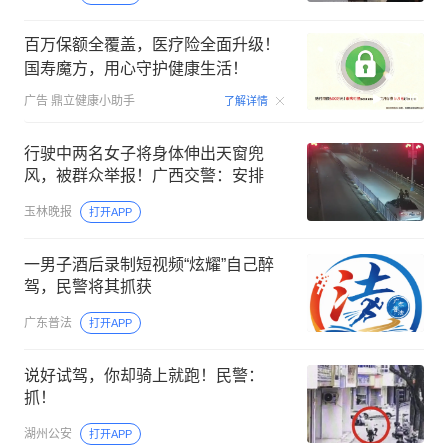
百万保额全覆盖，医疗险全面升级！
国寿魔方，用心守护健康生活！
00:06
广告
鼎立健康小助手
了解详情
行驶中两名女子将身体伸出天窗兜
风，被群众举报！广西交警：安排
玉林晚报
打开APP
一男子酒后录制短视频“炫耀”自己醉
驾，民警将其抓获
广东普法
打开APP
说好试驾，你却骑上就跑！民警：
抓！
湖州公安
打开APP