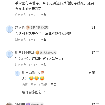
某应犯有袭警罪。至于是否还有其他犯罪嫌疑，还要
看具体证据来判定。
广西网友
6月6日
回复
然家长
34
看到刑拘就安心了。法律不能任意践踏
湖南网友
6月4日
回复
用户1964519
17
年纪轻轻，谁给的底气这么狂妄？
江西网友
6月4日
回复
用户ttz9vmc
首赞
无知
内蒙古网友
6月5日
回复
展开更多回复
2风8丰
17