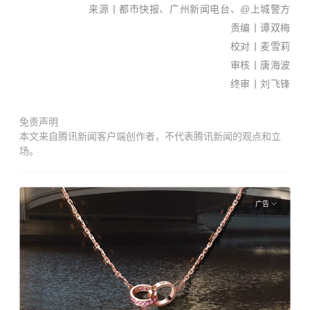
来源丨都市快报、广州新闻电台、@上城警方
责编丨谭双梅
校对丨麦雪莉
审核丨唐海波
终审丨刘飞锋
免责声明
本文来自腾讯新闻客户端创作者，不代表腾讯新闻的观点和立
场。
广告