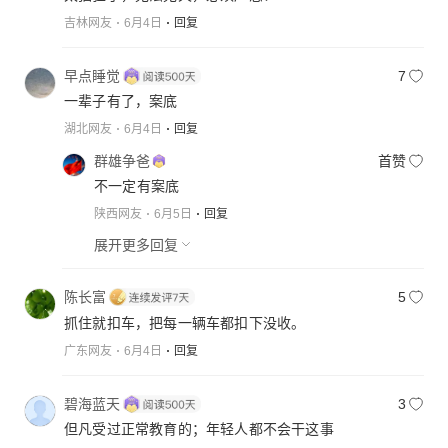
吉林网友
6月4日
回复
早点睡觉
7
一辈子有了，案底
湖北网友
6月4日
回复
群雄争爸
首赞
不一定有案底
陕西网友
6月5日
回复
展开更多回复
陈长富
5
抓住就扣车，把每一辆车都扣下没收。
广东网友
6月4日
回复
碧海蓝天
3
但凡受过正常教育的；年轻人都不会干这事