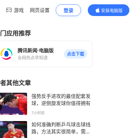
游戏
网页设置
登录
安装电脑版
内容更精彩
门应用推荐
腾讯新闻·电脑版
点击下载
全网热点早知道
者其他文章
强势反手进攻的最佳配套发
球，逆侧旋发球你值得拥有
7小时前
如何准确判断乒乓球击球线
路，方法其实很简单，需要