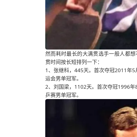
然而耗时最长的大满贯选手一般人都想
贯时间按长短排列一下：
1、张继科，445天。首次夺冠2011年
运会男单冠军。
2、刘国梁，1102天。首次夺冠1996
乒赛男单冠军。