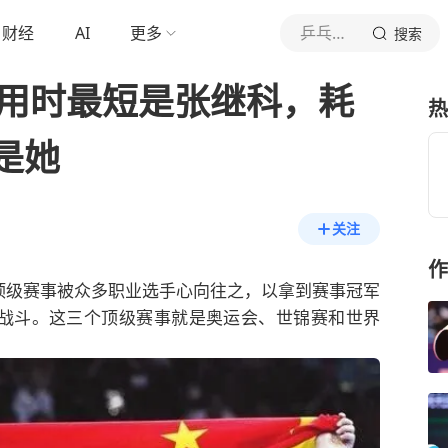
财经
AI
更多
乒乓球球2018
搜索
贯用时最短是张继科，耗
热
是她
关注
作
顶级赛事被众多职业选手心向往之，以拿到赛事冠军
战斗。这三个顶级赛事就是奥运会、世锦赛和世界