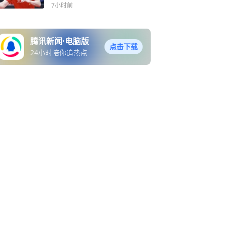
一点想象力
7小时前
腾讯新闻·电脑版
点击下载
24小时陪你追热点