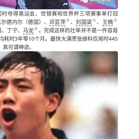
同时夺得奥运会、世锦赛和世界杯三项赛事单打冠
瓦尔德内尔（德国）、
邓亚萍
、
刘国梁
、
王楠
霞、丁宁、
马龙
。完成这样的壮举并不是一件容易
均耗时3年零10个月。最快大满贯张继科仅用时445
，真可谓神迹。